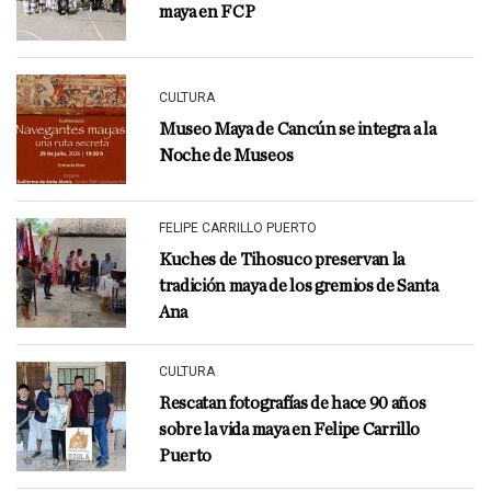
maya en FCP
CULTURA
Museo Maya de Cancún se integra a la
Noche de Museos
FELIPE CARRILLO PUERTO
Kuches de Tihosuco preservan la
tradición maya de los gremios de Santa
Ana
CULTURA
Rescatan fotografías de hace 90 años
sobre la vida maya en Felipe Carrillo
Puerto