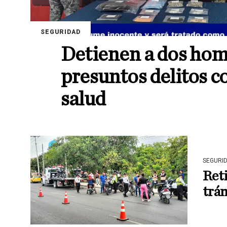
SEGURIDAD
Detienen a dos hom
presuntos delitos co
salud
SEGURI
Reti
trá