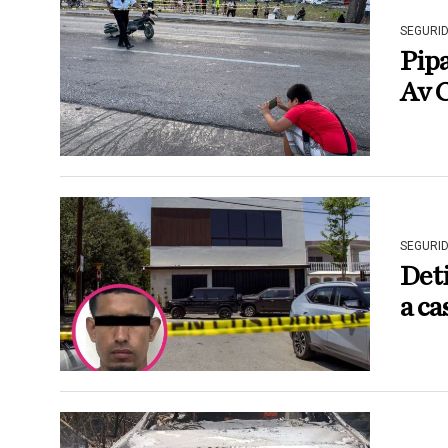
SEGURI
Pipa
Av 
SEGURI
Det
a ca