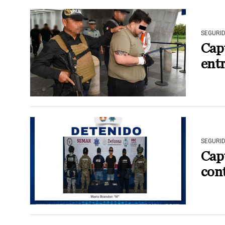
SEGURI
Capt
entr
SEGURI
Capt
cont