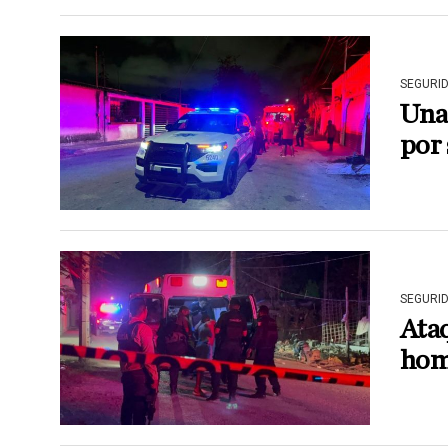
SEGURI
Una
por 
SEGURI
Ataq
hom