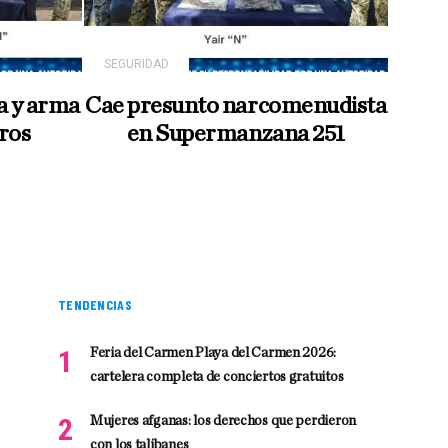
SEGURIDAD
a y arma
Cae presunto narcomenudista
tros
en Supermanzana 251
TENDENCIAS
Feria del Carmen Playa del Carmen 2026:
cartelera completa de conciertos gratuitos
Mujeres afganas: los derechos que perdieron
con los talibanes