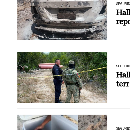
SEGURI
Hal
repo
SEGURI
Hal
terr
SEGURI