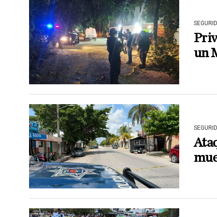
SEGURI
Priv
un M
SEGURI
Ata
mue