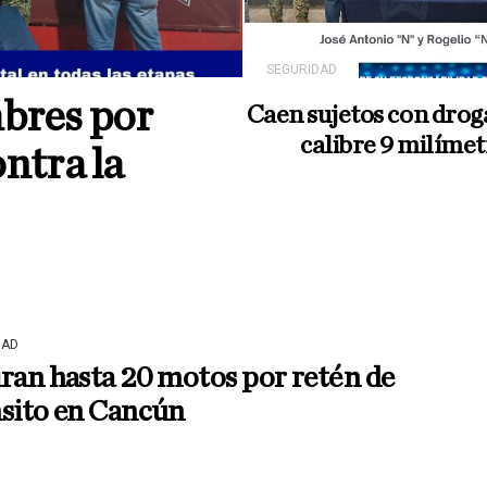
SEGURIDAD
bres por
Caen sujetos con drog
calibre 9 milíme
ntra la
DAD
ran hasta 20 motos por retén de
nsito en Cancún