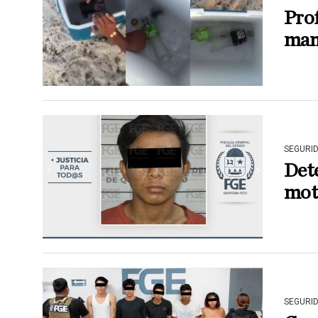
Prof
mani
SEGURI
Dete
mot
SEGURI