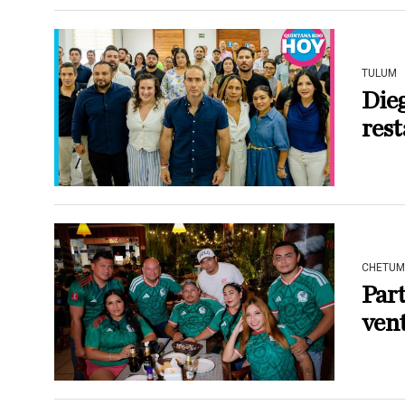
TULUM
Dieg
res
CHETUM
Part
vent