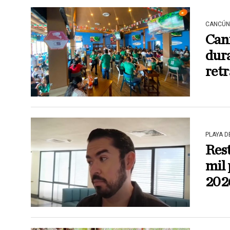
CANCÚN
Cani
dura
retr
PLAYA 
Rest
mil 
202