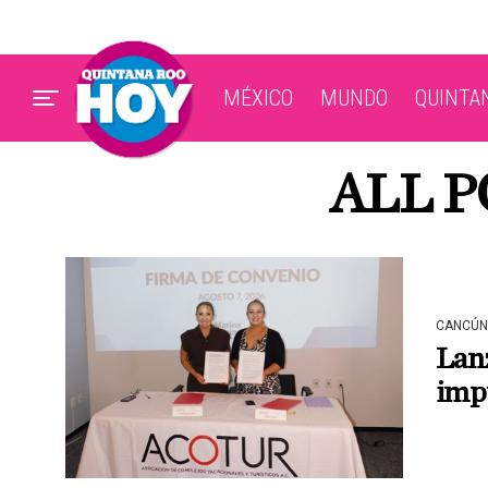
MÉXICO
MUNDO
QUINTA
ALL P
CANCÚN
Lan
imp