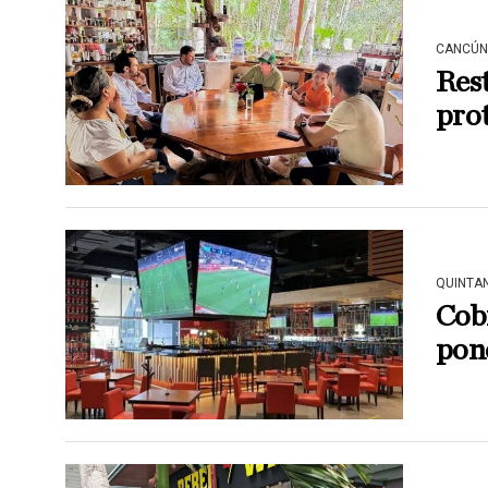
CANCÚN
Res
prot
QUINTA
Cob
pone