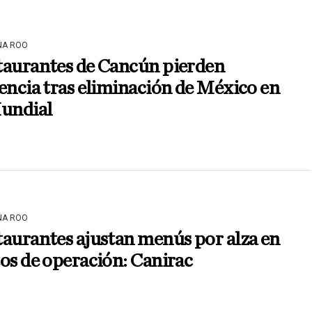
NA ROO
taurantes de Cancún pierden
encia tras eliminación de México en
Mundial
NA ROO
aurantes ajustan menús por alza en
os de operación: Canirac