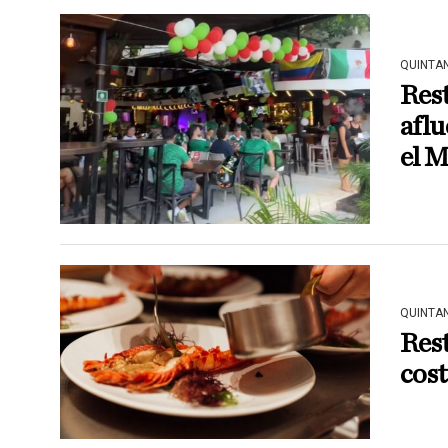
QUINTA
Res
aflu
el 
QUINTA
Rest
cost