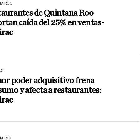
NA ROO
taurantes de Quintana Roo
rtan caída del 25% en ventas-
irac
AL
or poder adquisitivo frena
umo y afecta a restaurantes:
irac
NA ROO