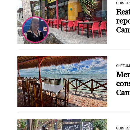
QUINTA
Res
repo
Can
CHETUM
Men
cons
Can
QUINTA