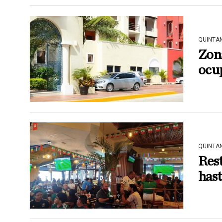
QUINTA
Zona
ocup
QUINTA
Res
hast