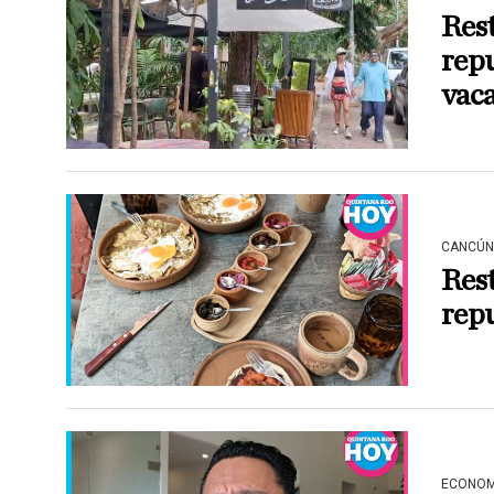
Res
repu
vac
CANCÚN
Res
rep
ECONOM