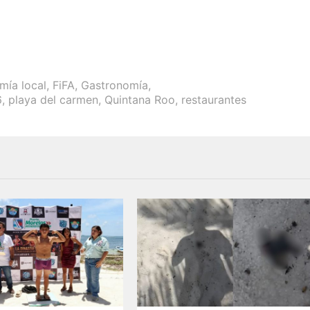
mía local
,
FiFA
,
Gastronomía
,
6
,
playa del carmen
,
Quintana Roo
,
restaurantes