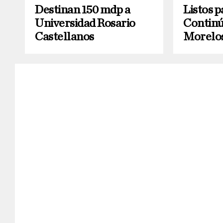
Destinan 150 mdp a
Listos p
Universidad Rosario
Continú
Castellanos
Morelo