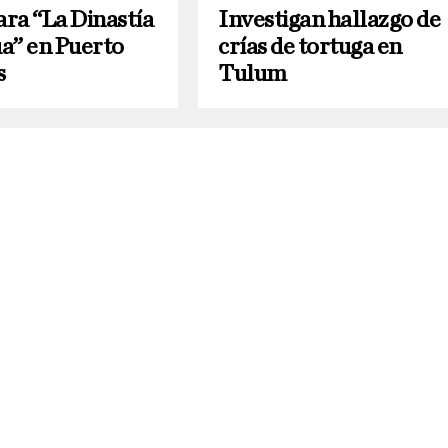
ara “La Dinastía
Investigan hallazgo de
a” en Puerto
crías de tortuga en
s
Tulum