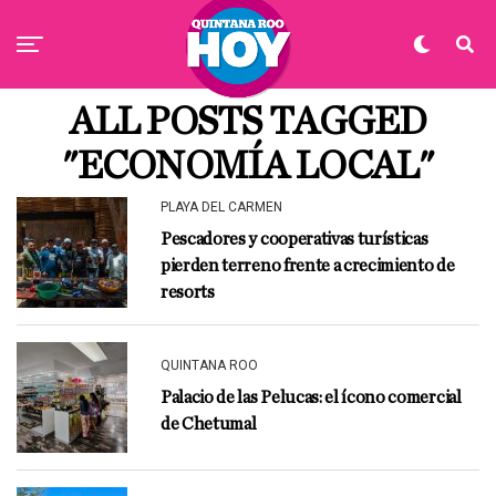
ALL POSTS TAGGED
"ECONOMÍA LOCAL"
PLAYA DEL CARMEN
Pescadores y cooperativas turísticas
pierden terreno frente a crecimiento de
resorts
QUINTANA ROO
Palacio de las Pelucas: el ícono comercial
de Chetumal