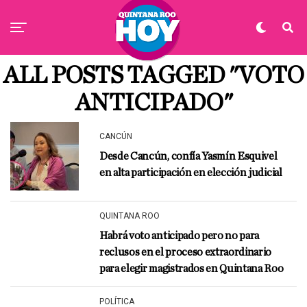
ALL POSTS TAGGED "VOTO
ANTICIPADO"
CANCÚN
Desde Cancún, confía Yasmín Esquivel
en alta participación en elección judicial
QUINTANA ROO
Habrá voto anticipado pero no para
reclusos en el proceso extraordinario
para elegir magistrados en Quintana Roo
POLÍTICA