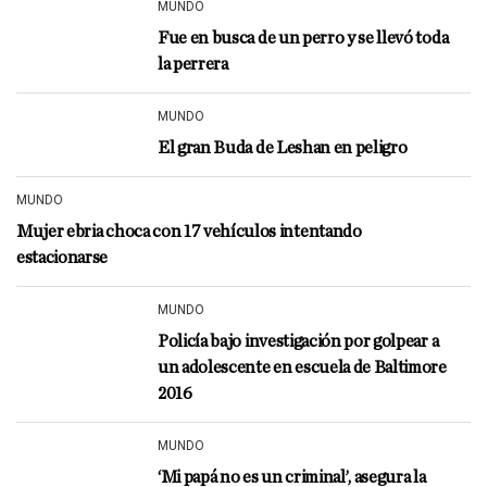
MUNDO
Fue en busca de un perro y se llevó toda
la perrera
MUNDO
El gran Buda de Leshan en peligro
MUNDO
Mujer ebria choca con 17 vehículos intentando
estacionarse
MUNDO
Policía bajo investigación por golpear a
un adolescente en escuela de Baltimore
2016
MUNDO
‘Mi papá no es un criminal’, asegura la