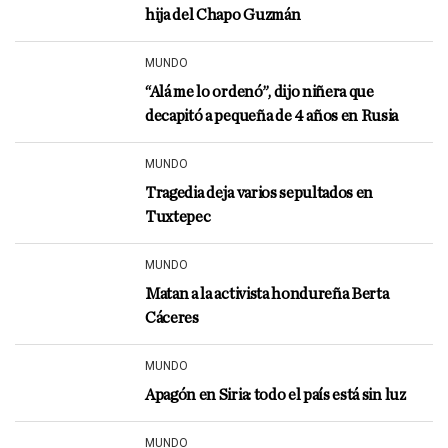
hija del Chapo Guzmán
MUNDO
“Alá me lo ordenó”, dijo niñera que
decapitó a pequeña de 4 años en Rusia
MUNDO
Tragedia deja varios sepultados en
Tuxtepec
MUNDO
Matan a la activista hondureña Berta
Cáceres
MUNDO
Apagón en Siria: todo el país está sin luz
MUNDO