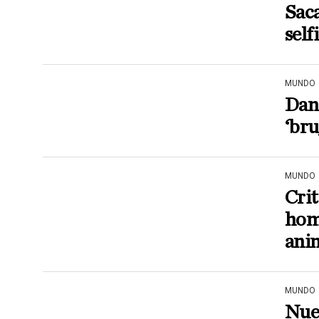
Saca
self
MUNDO
Dane
‘bru
MUNDO
Crit
hom
ani
MUNDO
Nuev