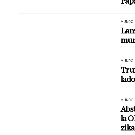
Pap
MUNDO
Lan
mu
MUNDO
Trum
lado
MUNDO
Abst
la O
zika