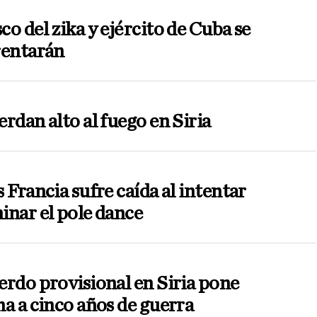
o del zika y ejército de Cuba se
rentarán
rdan alto al fuego en Siria
 Francia sufre caída al intentar
nar el pole dance
rdo provisional en Siria pone
a a cinco años de guerra