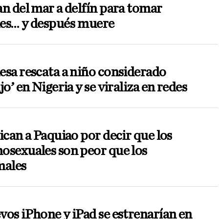
n del mar a delfín para tomar
ies… y después muere
sa rescata a niño considerado
jo’ en Nigeria y se viraliza en redes
ican a Paquiao por decir que los
osexuales son peor que los
males
os iPhone y iPad se estrenarían en