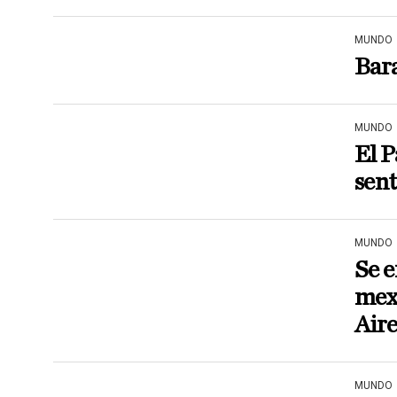
MUNDO
Bar
MUNDO
El P
sent
MUNDO
Se 
mexi
Aire
MUNDO