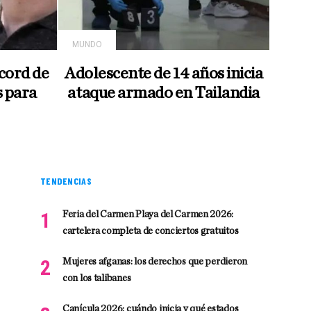
MUNDO
cord de
Adolescente de 14 años inicia
s para
ataque armado en Tailandia
TENDENCIAS
Feria del Carmen Playa del Carmen 2026:
cartelera completa de conciertos gratuitos
Mujeres afganas: los derechos que perdieron
con los talibanes
Canícula 2026: cuándo inicia y qué estados