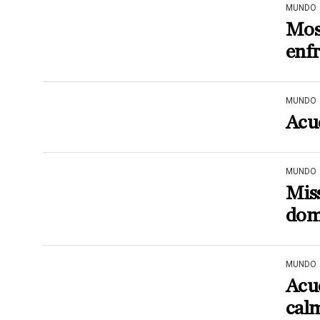
MUNDO
Mosc
enf
MUNDO
Acue
MUNDO
Miss
domi
MUNDO
Acue
calm