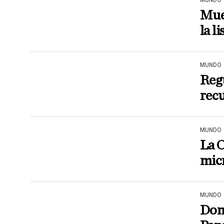
MUNDO
Muer
la li
MUNDO
Regu
recu
MUNDO
La O
micr
MUNDO
Don