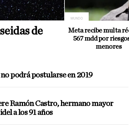
MUNDO
seidas de
Meta recibe multa ré
567 mdd por riesgo
menores
no podrá postularse en 2019
re Ramón Castro, hermano mayor
idel a los 91 años