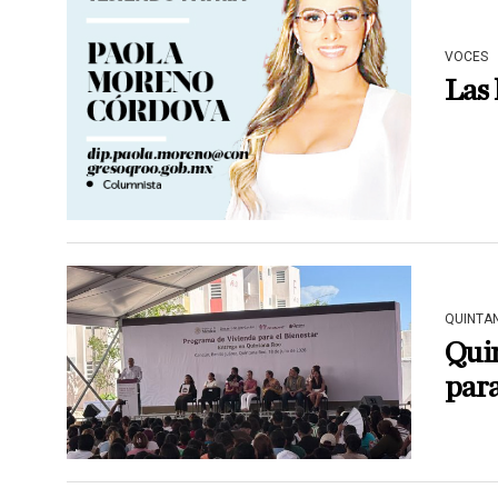
VOCES
Las 
QUINTA
Quin
para