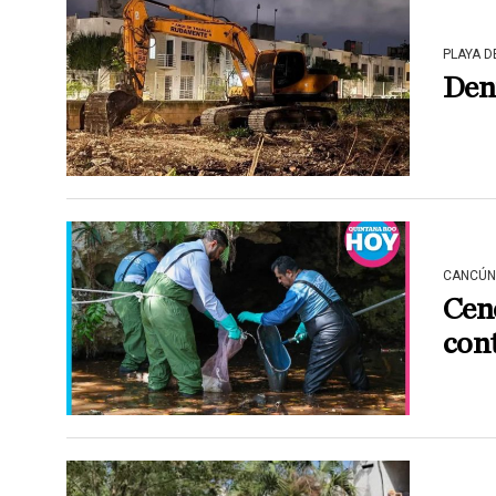
PLAYA 
Denu
CANCÚN
Ceno
con