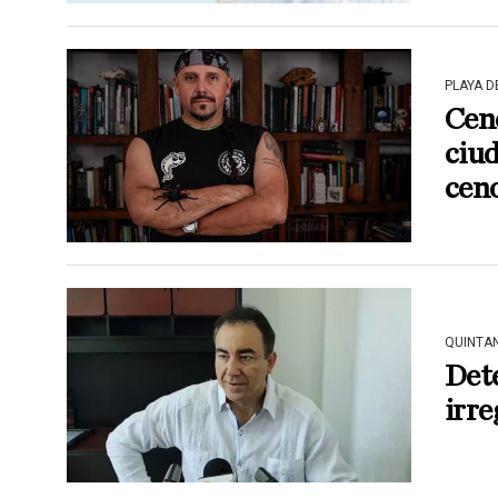
PLAYA 
Cen
ciu
ceno
QUINTA
Det
irre