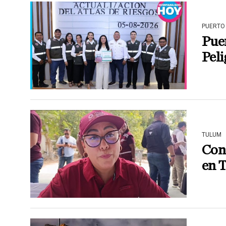
PUERTO
Puer
Peli
TULUM
Cona
en 