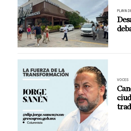
PLAYA 
Desa
deba
VOCES
Can
ciud
trad