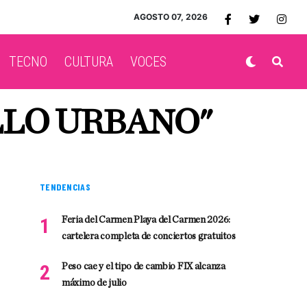
AGOSTO 07, 2026
TECNO
CULTURA
VOCES
LLO URBANO"
TENDENCIAS
Feria del Carmen Playa del Carmen 2026:
cartelera completa de conciertos gratuitos
Peso cae y el tipo de cambio FIX alcanza
máximo de julio