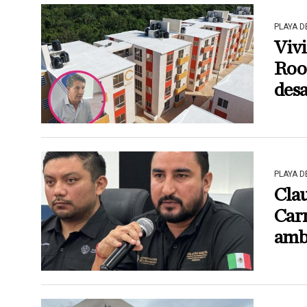
PLAYA 
Vivi
Roo 
desa
PLAYA 
Clau
Car
amb