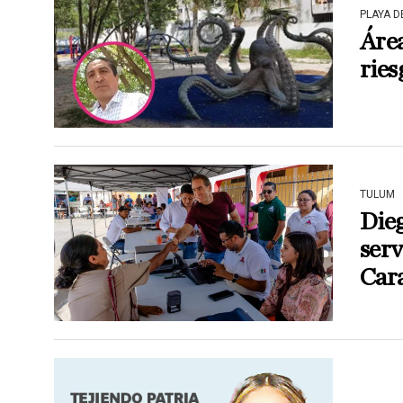
PLAYA 
Área
ries
TULUM
Dieg
serv
Car