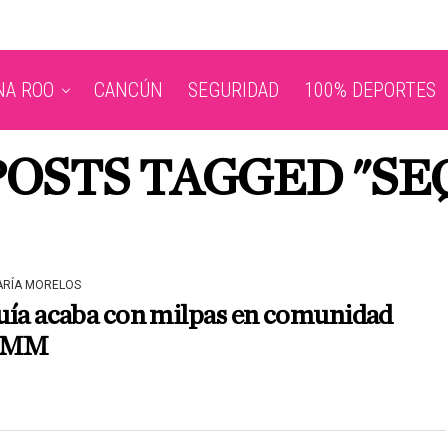
NA ROO
CANCÚN
SEGURIDAD
100% DEPORTES
POSTS TAGGED "SE
ARÍA MORELOS
uía acaba con milpas en comunidad
 JMM