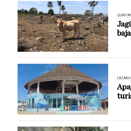
QUINTA
Jagü
baja
LÁZARO
Apag
turi