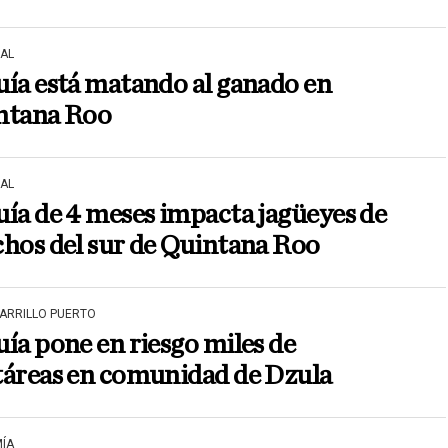
AL
ía está matando al ganado en
ntana Roo
AL
ía de 4 meses impacta jagüeyes de
hos del sur de Quintana Roo
CARRILLO PUERTO
ía pone en riesgo miles de
táreas en comunidad de Dzula
ÍA