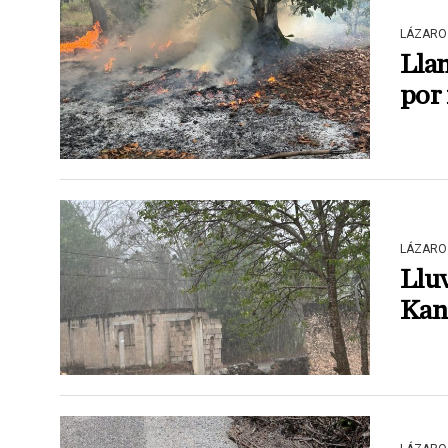
LÁZARO
Llam
por 
LÁZARO
Lluv
Kant