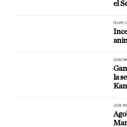
el S
FELIPE 
Ince
anim
QUINTA
Gan
la s
Kan
JÓSE M
Agob
Mar