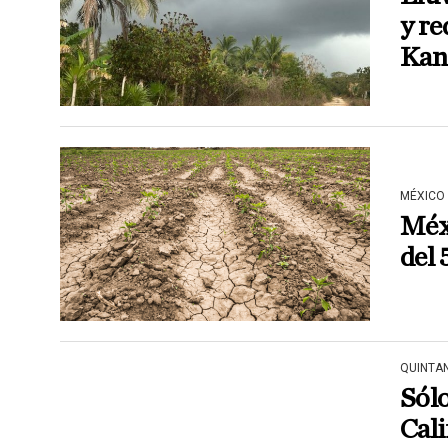
y re
Kan
MÉXICO
Méxi
del 
QUINTA
Sólo
Cali