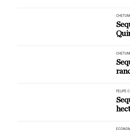
CHETUM
Sequ
Qui
CHETUM
Sequ
ranc
FELIPE 
Sequ
hec
ECONOM