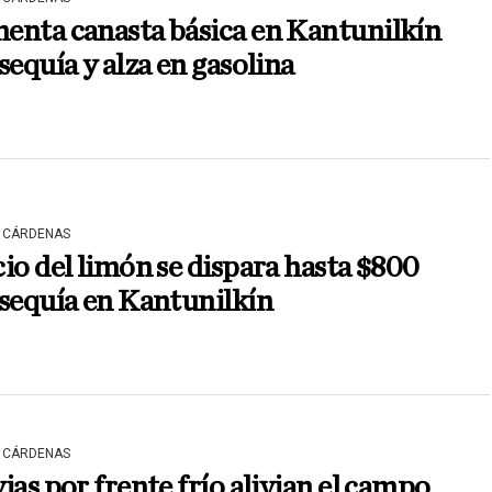
enta canasta básica en Kantunilkín
sequía y alza en gasolina
 CÁRDENAS
io del limón se dispara hasta $800
sequía en Kantunilkín
 CÁRDENAS
ias por frente frío alivian el campo