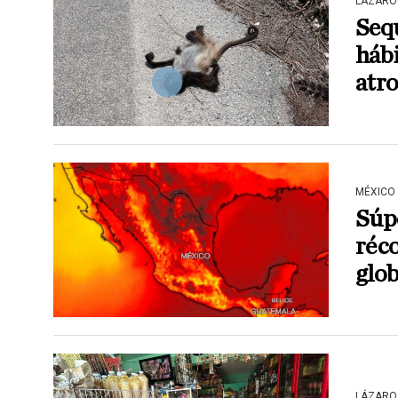
LÁZARO
Sequ
hábi
atr
MÉXICO
Súpe
réco
glob
LÁZARO