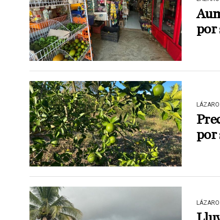
Aum
por 
LÁZARO
Prec
por 
LÁZARO
Lluv