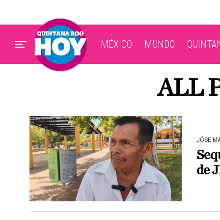
MÉXICO
MUNDO
QUINTA
ALL 
JÓSE M
Seq
de