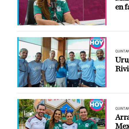
en f
QUINTA
Urug
Riv
QUINTA
Arra
Mexi