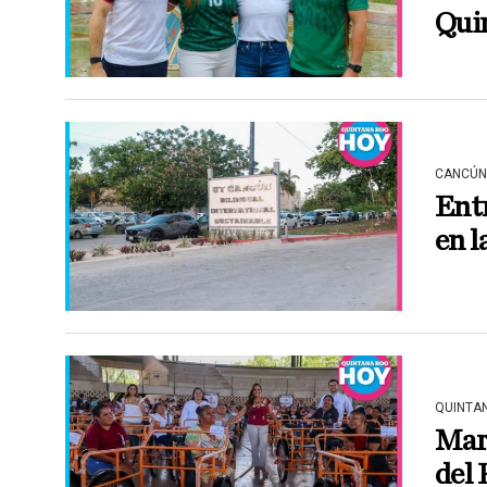
Qui
CANCÚN
Entr
en 
QUINTA
Mar
del 