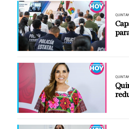
QUINTA
Capa
para
QUINTA
Quin
redu