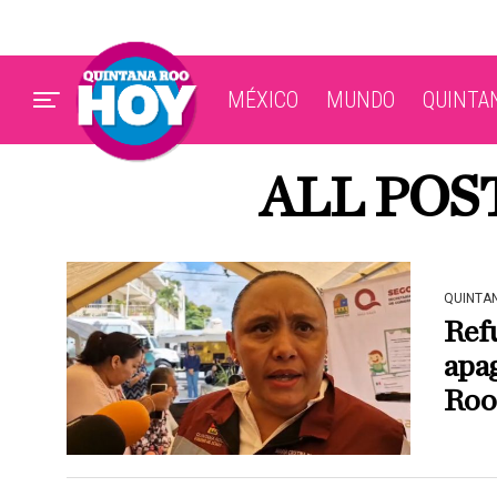
MÉXICO
MUNDO
QUINTA
ALL POS
QUINTA
Ref
apag
Roo