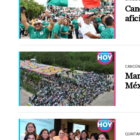
Canc
afic
CANCÚN
Mar
Méx
QUINTA