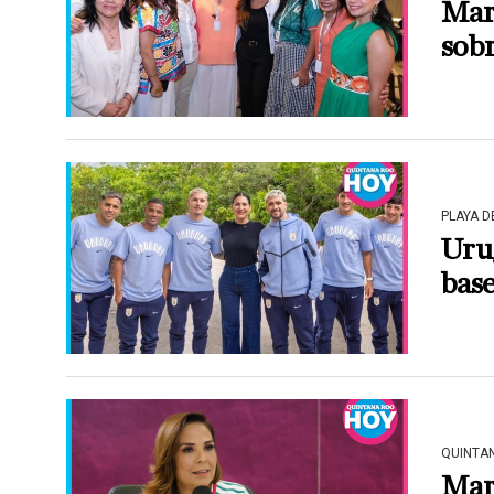
Mar
sobr
PLAYA 
Uru
bas
QUINTA
Mara