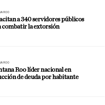
NA ROO
citan a 340 servidores públicos
 combatir la extorsión
NA ROO
tana Roo líder nacional en
cción de deuda por habitante