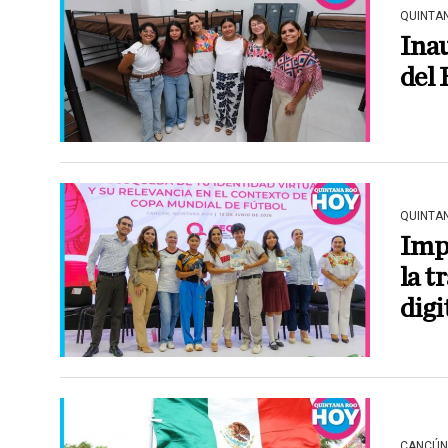
QUINTA
Ina
del
QUINTA
Imp
la t
digi
CANCÚN