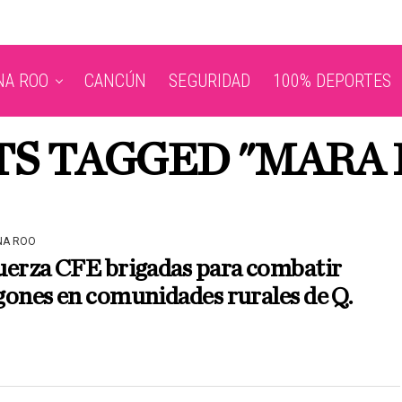
NA ROO
CANCÚN
SEGURIDAD
100% DEPORTES
TS TAGGED "MARA
NA ROO
uerza CFE brigadas para combatir
ones en comunidades rurales de Q.