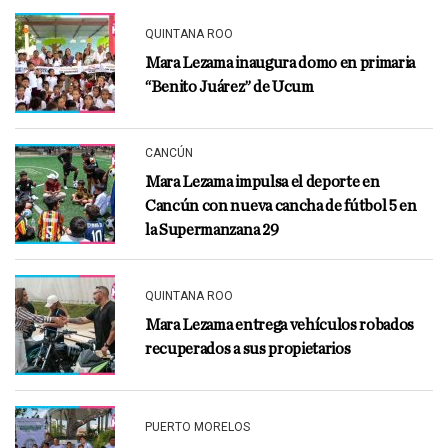
QUINTANA ROO
Mara Lezama inaugura domo en primaria
“Benito Juárez” de Ucum
CANCÚN
Mara Lezama impulsa el deporte en
Cancún con nueva cancha de fútbol 5 en
la Supermanzana 29
QUINTANA ROO
Mara Lezama entrega vehículos robados
recuperados a sus propietarios
PUERTO MORELOS