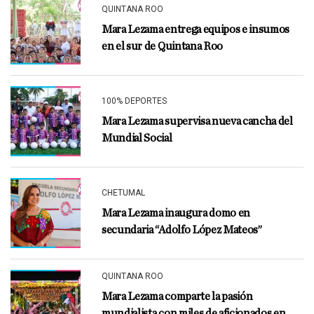
QUINTANA ROO
Mara Lezama entrega equipos e insumos
en el sur de Quintana Roo
100% DEPORTES
Mara Lezama supervisa nueva cancha del
Mundial Social
CHETUMAL
Mara Lezama inaugura domo en
secundaria “Adolfo López Mateos”
QUINTANA ROO
Mara Lezama comparte la pasión
mundialista con miles de aficionados en