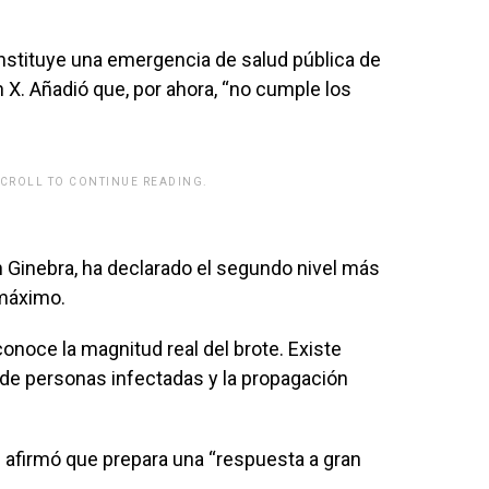
stituye una emergencia de salud pública de
n X. Añadió que, por ahora, “no cumple los
SCROLL TO CONTINUE READING.
rwp id="243463"]
 Ginebra, ha declarado el segundo nivel más
 máximo.
onoce la magnitud real del brote. Existe
 de personas infectadas y la propagación
afirmó que prepara una “respuesta a gran