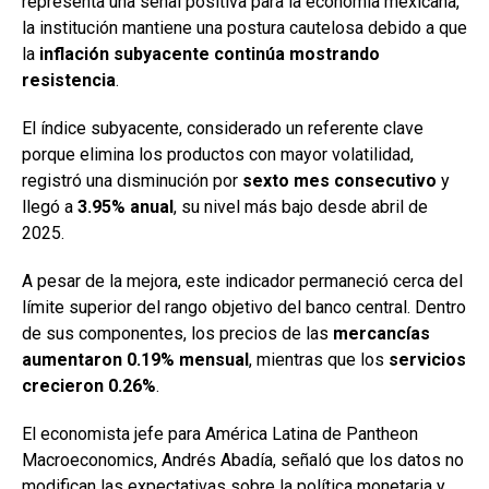
representa una señal positiva para la economía mexicana,
la institución mantiene una postura cautelosa debido a que
la
inflación subyacente continúa mostrando
resistencia
.
El índice subyacente, considerado un referente clave
porque elimina los productos con mayor volatilidad,
registró una disminución por
sexto mes consecutivo
y
llegó a
3.95% anual
, su nivel más bajo desde abril de
2025.
A pesar de la mejora, este indicador permaneció cerca del
límite superior del rango objetivo del banco central. Dentro
de sus componentes, los precios de las
mercancías
aumentaron 0.19% mensual
, mientras que los
servicios
crecieron 0.26%
.
El economista jefe para América Latina de Pantheon
Macroeconomics, Andrés Abadía, señaló que los datos no
modifican las expectativas sobre la política monetaria y