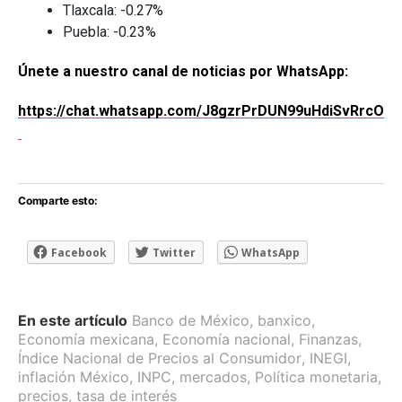
Tlaxcala: -0.27%
Puebla: -0.23%
Únete a nuestro canal de noticias por WhatsApp:
https://chat.whatsapp.com/J8gzrPrDUN99uHdiSvRrcO
Comparte esto:
Facebook
Twitter
WhatsApp
En este artículo
Banco de México
,
banxico
,
Economía mexicana
,
Economía nacional
,
Finanzas
,
Índice Nacional de Precios al Consumidor
,
INEGI
,
inflación México
,
INPC
,
mercados
,
Política monetaria
,
precios
,
tasa de interés