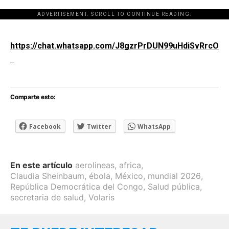
ADVERTISEMENT. SCROLL TO CONTINUE READING.
[adsforwp id="243463"]
https://chat.whatsapp.com/J8gzrPrDUN99uHdiSvRrcO
Comparte esto:
Facebook
Twitter
WhatsApp
En este artículo
aerolineas
,
africa
,
Claudia Sheinbaum
,
ébola
,
México
,
mundial 2026
,
República Democrática del Congo
,
Salud pública
,
secretaria de salud
,
Volaris