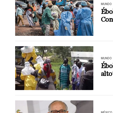
MUNDO
Ébol
Cong
MUNDO
Ébo
alto
MÉXICO