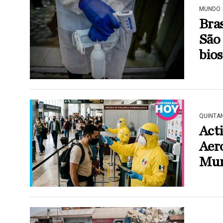
MUNDO
Bras
São 
bio
QUINTA
Acti
Aer
Mun