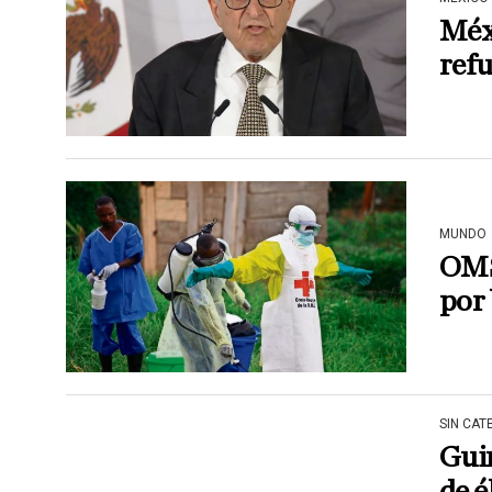
Méxi
refu
MUNDO
OMS
por 
SIN CAT
Gui
de é