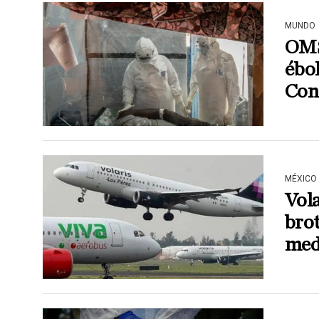
MUNDO
OMS 
ébol
Con
MÉXICO
Vola
brot
medi