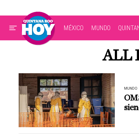
MÉXICO
MUNDO
QUINTA
ALL 
MUNDO
OMS:
sien