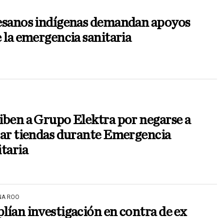
esanos indígenas demandan apoyos
 la emergencia sanitaria
ben a Grupo Elektra por negarse a
rar tiendas durante Emergencia
taria
NA ROO
ían investigación en contra de ex