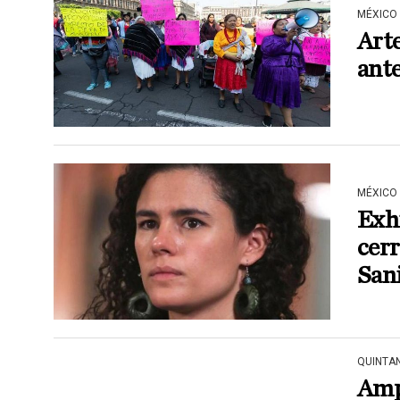
MÉXICO
Art
ante
MÉXICO
Exhi
cer
Sani
QUINTA
Ampl