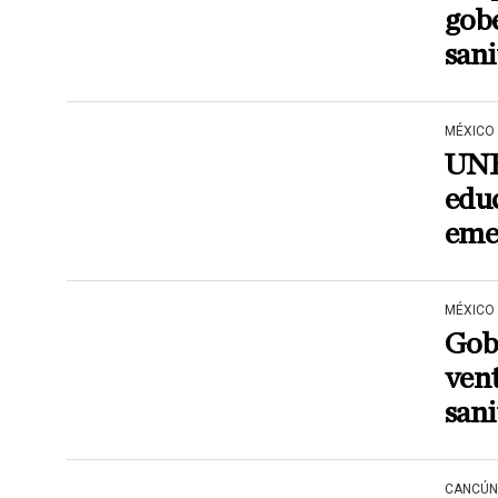
gob
sani
MÉXICO
UNE
educ
emer
MÉXICO
Gob
vent
sani
CANCÚN