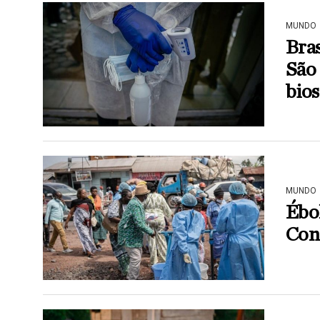
MUNDO
Bras
São 
bio
MUNDO
Ébol
Cong