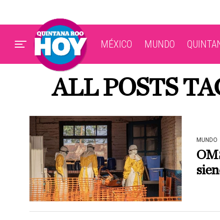
MÉXICO
MUNDO
QUINTA
ALL POSTS T
MUNDO
OMS:
sien