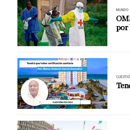
MUNDO
OMS
por 
CUESTIÓ
Tend