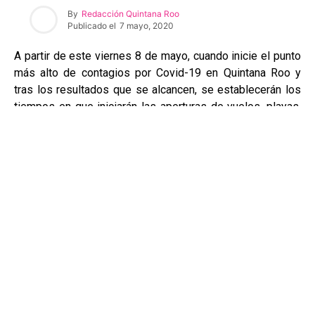
By
Redacción Quintana Roo
Publicado el
7 mayo, 2020
A partir de este viernes 8 de mayo, cuando inicie el punto
más alto de contagios por Covid-19 en Quintana Roo y
tras los resultados que se alcancen, se establecerán los
tiempos en que iniciarán las aperturas de vuelos, playas,
hoteles, centros de esparcimiento y reunión, con el fin de
que nuestro estado recupere algo de lo inmenso que
perdió por la epidemia que inició en marzo pasado.
Y con ello, la pandemia del Coronavirus que previó el
sector salud del gobierno federal, luego del seguimiento
que le ha dado a partir de que surgió el virus en territorio
mexicano y que de seguirse al pie de la letra los
preceptos de higiene y sanidad, podrá registrarse esa
ganancia adicional que llamó Hugo López-Gatell,
subsecretario de Salud como el “aplanamiento de la curva”