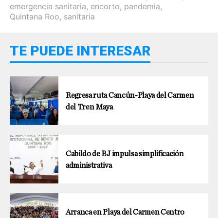
emergencia sanitaria
,
encorto
,
pandemia
,
Quintana Roo
,
sanitaria
TE PUEDE INTERESAR
Regresa ruta Cancún-Playa del Carmen
del Tren Maya
Cabildo de BJ impulsa simplificación
administrativa
Arranca en Playa del Carmen Centro