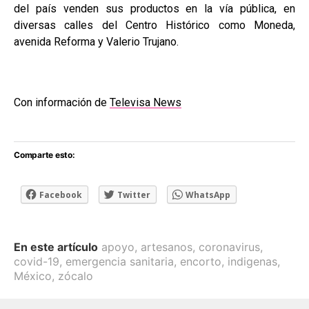
del país venden sus productos en la vía pública, en
diversas calles del Centro Histórico como Moneda,
avenida Reforma y Valerio Trujano.
Con información de
Televisa News
Comparte esto:
Facebook
Twitter
WhatsApp
En este artículo
apoyo
,
artesanos
,
coronavirus
,
covid-19
,
emergencia sanitaria
,
encorto
,
indigenas
,
México
,
zócalo