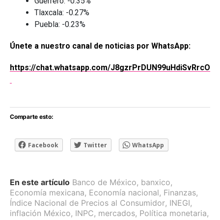
Guerrero: -0.35%
Tlaxcala: -0.27%
Puebla: -0.23%
Únete a nuestro canal de noticias por WhatsApp:
https://chat.whatsapp.com/J8gzrPrDUN99uHdiSvRrcO
Comparte esto:
Facebook
Twitter
WhatsApp
En este artículo
Banco de México
,
banxico
,
Economía mexicana
,
Economía nacional
,
Finanzas
,
Índice Nacional de Precios al Consumidor
,
INEGI
,
inflación México
,
INPC
,
mercados
,
Política monetaria
,