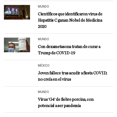
MUNDO
Científicos que identificaron virus de
Hepatitis C ganan Nobel de Medicina
2020
MUNDO
Con dexametasona tratan de curar a
Trump de COVID-19
MÉXICO
Joven fallece tras acudir a fiesta COVID;
no creía en el virus
MUNDO
Virus ‘G4’ de fiebre porcina, con
potencial a ser pandemia