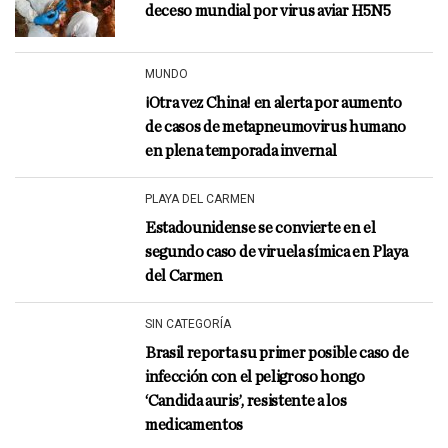
deceso mundial por virus aviar H5N5
MUNDO
¡Otra vez China! en alerta por aumento
de casos de metapneumovirus humano
en plena temporada invernal
PLAYA DEL CARMEN
Estadounidense se convierte en el
segundo caso de viruela símica en Playa
del Carmen
SIN CATEGORÍA
Brasil reporta su primer posible caso de
infección con el peligroso hongo
‘Candida auris’, resistente a los
medicamentos