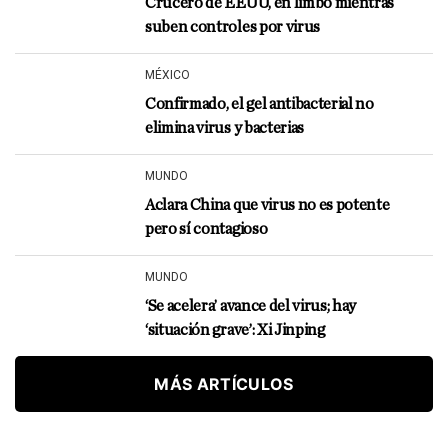
Crucero de EEUU, en limbo mientras
suben controles por virus
MÉXICO
Confirmado, el gel antibacterial no
elimina virus y bacterias
MUNDO
Aclara China que virus no es potente
pero sí contagioso
MUNDO
‘Se acelera’ avance del virus; hay
‘situación grave’: Xi Jinping
MÁS ARTÍCULOS