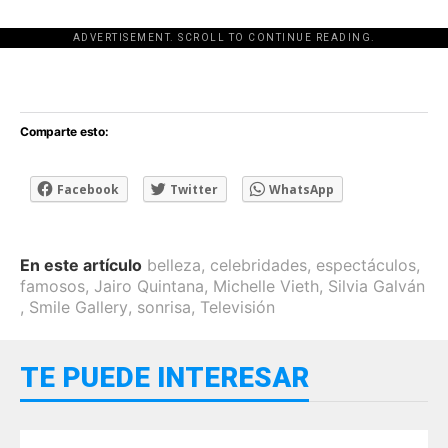
ADVERTISEMENT. SCROLL TO CONTINUE READING.
[adsforwp id="243463"]
Comparte esto:
Facebook
Twitter
WhatsApp
En este artículo
belleza
,
celebridades
,
espectáculos
,
famosos
,
Jairo Quintana
,
Michelle Vieth
,
Silvia Galván
,
Smile Gallery
,
sonrisa
,
Televisión
TE PUEDE INTERESAR