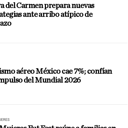
ya del Carmen prepara nuevas
ategias ante arribo atípico de
gazo
ismo aéreo México cae 7%; confían
impulso del Mundial 2026
JERES