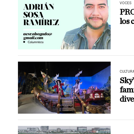
VOCES
PRO
los
CULTUR
Sky
fami
dive