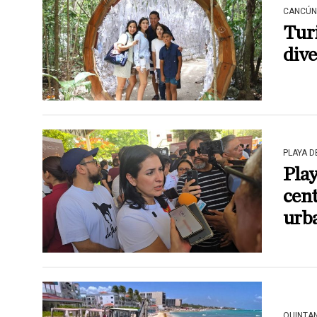
CANCÚN
Turi
dive
PLAYA 
Pla
cen
urb
QUINTA