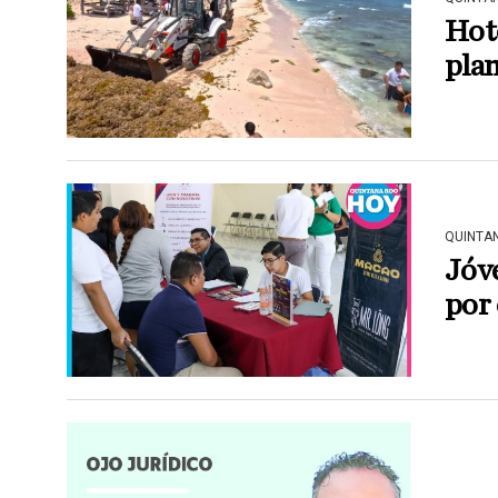
Hote
plan
QUINTA
Jóve
por 