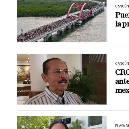
CANCÚN
Puen
la 
CANCÚN
CROC
ante
mex
PLAYA 