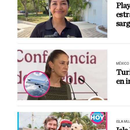
Pla
estr
sar
MÉXICO
Tur
en 
ISLA MU