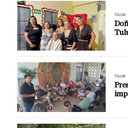
TULUM
Doñ
Tul
TULUM
Pre
imp