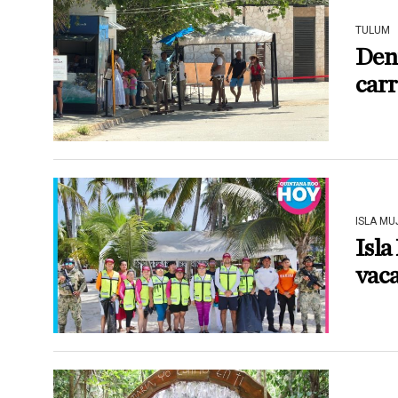
TULUM
Denu
car
ISLA MU
Isla
vaca