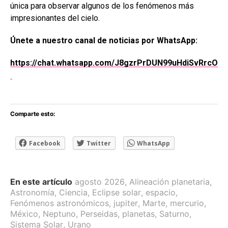
única para observar algunos de los fenómenos más
impresionantes del cielo.
Únete a nuestro canal de noticias por WhatsApp:
https://chat.whatsapp.com/J8gzrPrDUN99uHdiSvRrcO
Comparte esto:
Facebook
Twitter
WhatsApp
En este artículo
agosto 2026
,
Alineación planetaria
,
Astronomía
,
Ciencia
,
Eclipse solar
,
espacio
,
Fenómenos astronómicos
,
jupiter
,
Marte
,
mercurio
,
México
,
Neptuno
,
Perseidas
,
planetas
,
Saturno
,
Sistema Solar
,
Urano