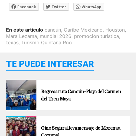
Facebook
Twitter
WhatsApp
En este artículo
cancún
,
Caribe Mexicano
,
Houston
,
Mara Lezama
,
mundial 2026
,
promoción turística
,
texas
,
Turismo Quintana Roo
TE PUEDE INTERESAR
Regresa ruta Cancún-Playa del Carmen
del Tren Maya
Gino Segura lleva mensaje de Morena a
Cozumel