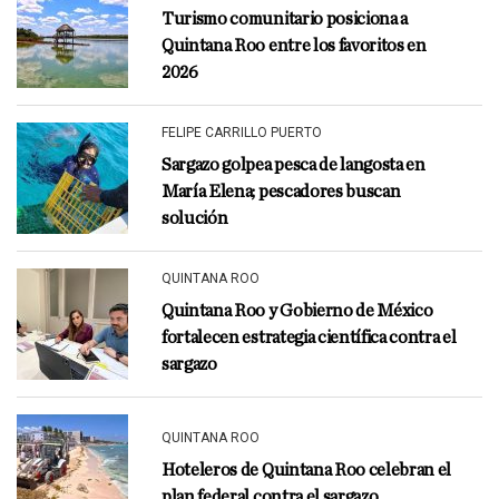
Turismo comunitario posiciona a
Quintana Roo entre los favoritos en
2026
FELIPE CARRILLO PUERTO
Sargazo golpea pesca de langosta en
María Elena; pescadores buscan
solución
QUINTANA ROO
Quintana Roo y Gobierno de México
fortalecen estrategia científica contra el
sargazo
QUINTANA ROO
Hoteleros de Quintana Roo celebran el
plan federal contra el sargazo