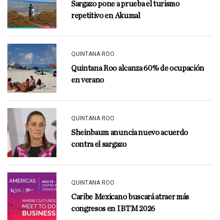
Sargazo pone a prueba el turismo
repetitivo en Akumal
QUINTANA ROO
Quintana Roo alcanza 60% de ocupación
en verano
QUINTANA ROO
Sheinbaum anuncia nuevo acuerdo
contra el sargazo
QUINTANA ROO
Caribe Mexicano buscará atraer más
congresos en IBTM 2026