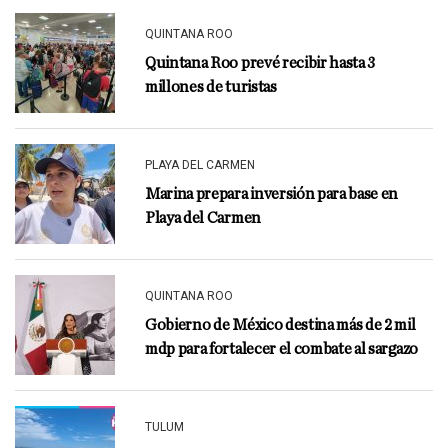
QUINTANA ROO
Quintana Roo prevé recibir hasta 3
millones de turistas
PLAYA DEL CARMEN
Marina prepara inversión para base en
Playa del Carmen
QUINTANA ROO
Gobierno de México destina más de 2 mil
mdp para fortalecer el combate al sargazo
TULUM