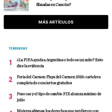
filmadas en Cancún?
MÁS ARTÍCULOS
TENDENCIAS
¿La FIFA ayuda a Argentina o todo es un mito? Esto
dice la evidencia
Feria del Carmen Playa del Carmen 2026: cartelera
completa de conciertos gratuitos
Peso cae y el tipo de cambio FIX alcanza máximo de
julio
Mujeres afganas: los derechos que perdieron con