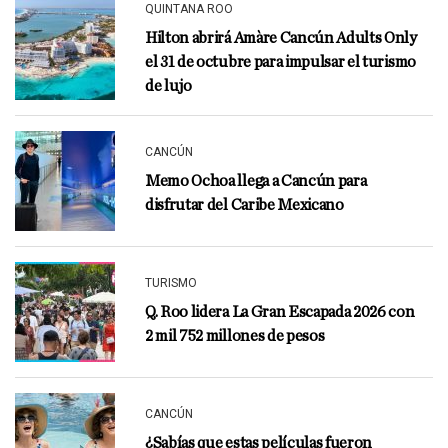
QUINTANA ROO
Hilton abrirá Amàre Cancún Adults Only
el 31 de octubre para impulsar el turismo
de lujo
CANCÚN
Memo Ochoa llega a Cancún para
disfrutar del Caribe Mexicano
TURISMO
Q. Roo lidera La Gran Escapada 2026 con
2 mil 752 millones de pesos
CANCÚN
¿Sabías que estas películas fueron