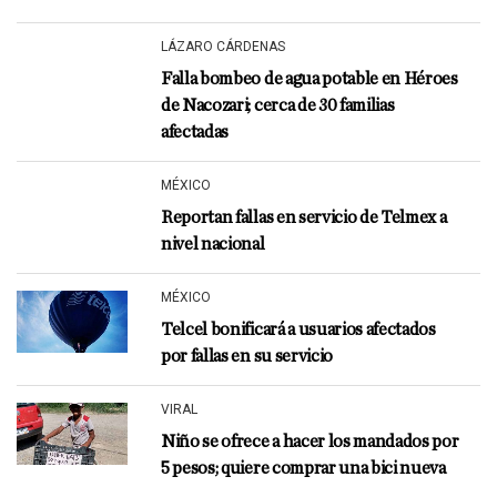
LÁZARO CÁRDENAS
Falla bombeo de agua potable en Héroes
de Nacozari; cerca de 30 familias
afectadas
MÉXICO
Reportan fallas en servicio de Telmex a
nivel nacional
MÉXICO
Telcel bonificará a usuarios afectados
por fallas en su servicio
VIRAL
Niño se ofrece a hacer los mandados por
5 pesos; quiere comprar una bici nueva