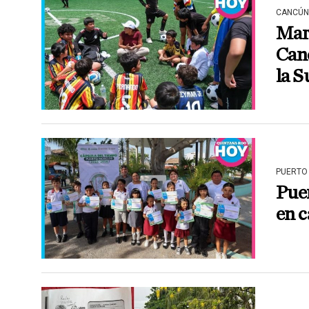
CANCÚN
Mar
Canc
la 
PUERTO
Puer
en c