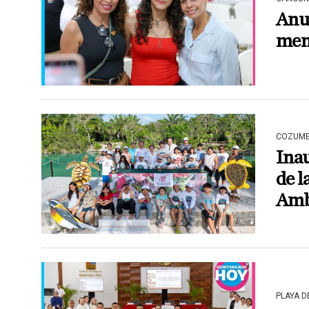
Anun
men
COZUME
Ina
de l
Amb
PLAYA 