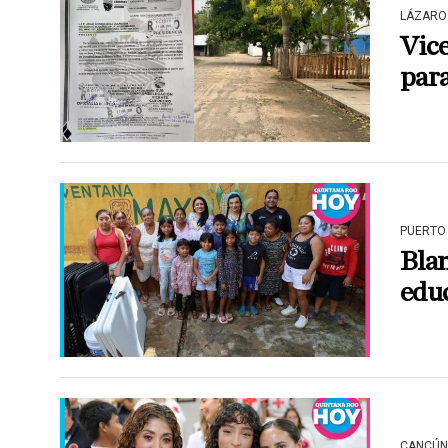
LÁZARO
Vice
para
PUERTO
Blan
educ
CANCÚN