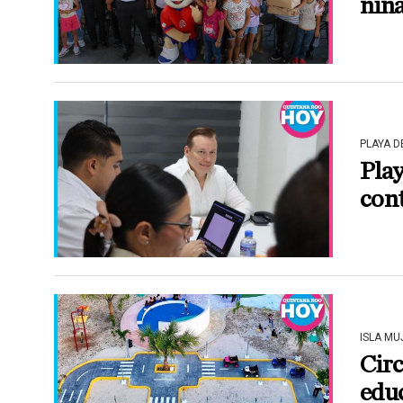
niña
PLAYA 
Play
cont
ISLA MU
Circ
educ