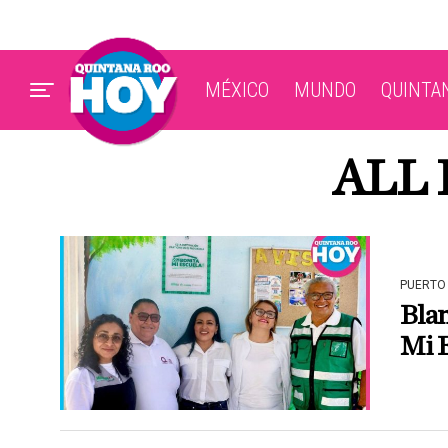
MÉXICO
MUNDO
QUINTA
ALL 
PUERTO
Bla
Mi 