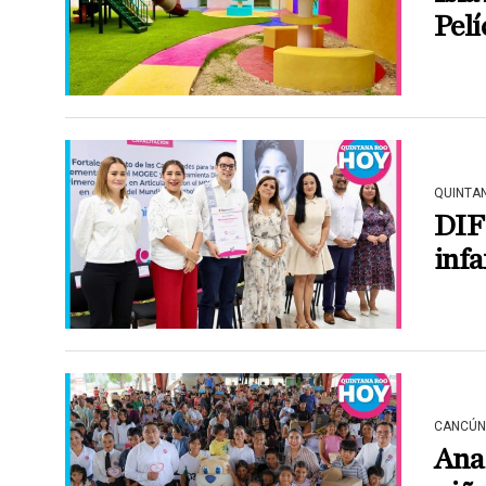
Pelí
QUINTA
DIF 
infa
CANCÚN
Ana 