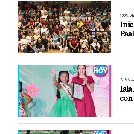
100% D
Inic
Paa
ISLA MU
Isla
con