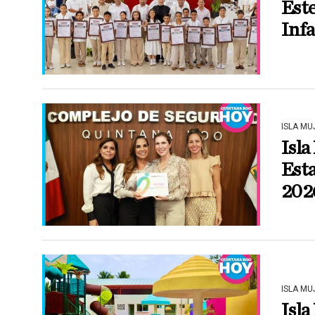
Este
Infa
ISLA MU
Isla
Est
202
ISLA MU
Isla