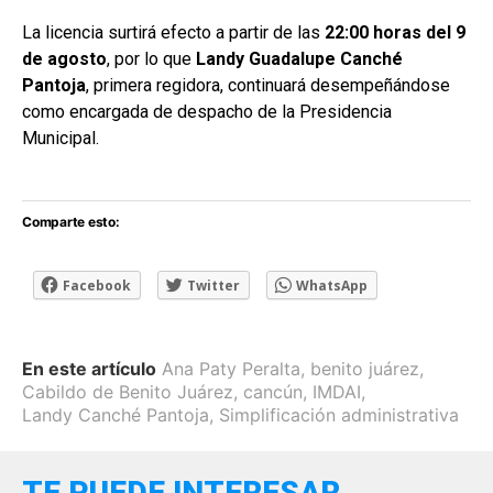
La licencia surtirá efecto a partir de las
22:00 horas del 9
de agosto
, por lo que
Landy Guadalupe Canché
Pantoja
, primera regidora, continuará desempeñándose
como encargada de despacho de la Presidencia
Municipal.
Comparte esto:
Facebook
Twitter
WhatsApp
En este artículo
Ana Paty Peralta
,
benito juárez
,
Cabildo de Benito Juárez
,
cancún
,
IMDAI
,
Landy Canché Pantoja
,
Simplificación administrativa
TE PUEDE INTERESAR