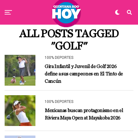
ALL POSTS TAGGED
"GOLF"
100% DEPORTES
Gira Infantil y Juvenil de Golf 2026
define a sus campeones en El Tinto de
Cancún
100% DEPORTES
Mexicanas buscan protagonismo en el
Riviera Maya Open at Mayakoba 2026