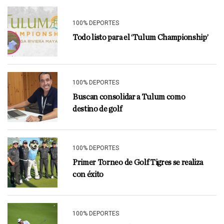
100% DEPORTES
Todo listo para el ‘Tulum Championship’
100% DEPORTES
Buscan consolidar a Tulum como
destino de golf
100% DEPORTES
Primer Torneo de Golf Tigres se realiza
con éxito
100% DEPORTES