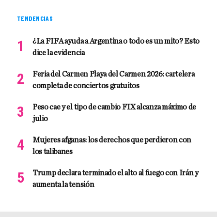
TENDENCIAS
¿La FIFA ayuda a Argentina o todo es un mito? Esto
dice la evidencia
Feria del Carmen Playa del Carmen 2026: cartelera
completa de conciertos gratuitos
Peso cae y el tipo de cambio FIX alcanza máximo de
julio
Mujeres afganas: los derechos que perdieron con
los talibanes
Trump declara terminado el alto al fuego con Irán y
aumenta la tensión