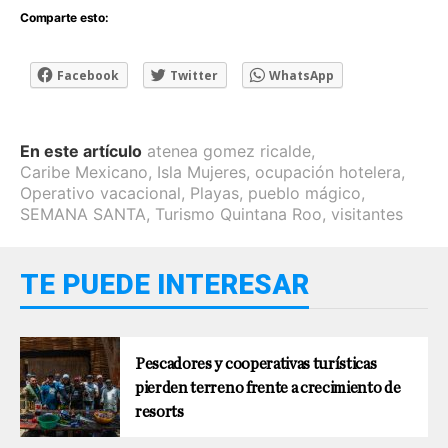
Comparte esto:
Facebook
Twitter
WhatsApp
En este artículo
atenea gomez ricalde
,
Caribe Mexicano
,
Isla Mujeres
,
ocupación hotelera
,
Operativo vacacional
,
Playas
,
pueblo mágico
,
SEMANA SANTA
,
Turismo Quintana Roo
,
visitantes
TE PUEDE INTERESAR
Pescadores y cooperativas turísticas
pierden terreno frente a crecimiento de
resorts