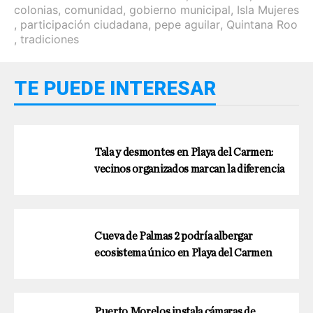
colonias
,
comunidad
,
gobierno municipal
,
Isla Mujeres
,
participación ciudadana
,
pepe aguilar
,
Quintana Roo
,
tradiciones
TE PUEDE INTERESAR
Tala y desmontes en Playa del Carmen:
vecinos organizados marcan la diferencia
Cueva de Palmas 2 podría albergar
ecosistema único en Playa del Carmen
Puerto Morelos instala cámaras de