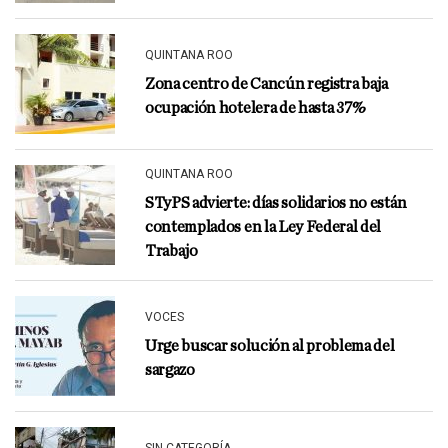
QUINTANA ROO
Zona centro de Cancún registra baja
ocupación hotelera de hasta 37%
QUINTANA ROO
STyPS advierte: días solidarios no están
contemplados en la Ley Federal del
Trabajo
VOCES
Urge buscar solución al problema del
sargazo