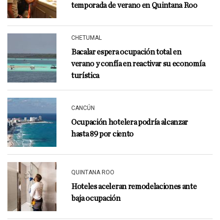
temporada de verano en Quintana Roo
CHETUMAL
Bacalar espera ocupación total en
verano y confía en reactivar su economía
turística
CANCÚN
Ocupación hotelera podría alcanzar
hasta 89 por ciento
QUINTANA ROO
Hoteles aceleran remodelaciones ante
baja ocupación