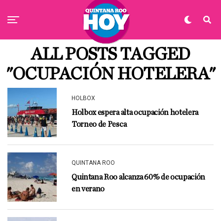
ALL POSTS TAGGED
"OCUPACIÓN HOTELERA"
HOLBOX
Holbox espera alta ocupación hotelera
Torneo de Pesca
QUINTANA ROO
Quintana Roo alcanza 60% de ocupación
en verano