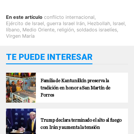
En este artículo
conflicto internacional
,
Ejército de Israel
,
guerra Israel Irán
,
Hezbollah
,
Israel
,
líbano
,
Medio Oriente
,
religión
,
soldados israelíes
,
Virgen María
TE PUEDE INTERESAR
Familia de Kantunilkín preserva la
tradición en honor a San Martín de
Porres
Trump declara terminado el alto al fuego
con Irán y aumenta la tensión