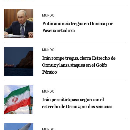
MUNDO
Putin anuncia tregua en Ucrania por
Pascua ortodoxa
MUNDO
Irán rompe tregua, cierra Estrecho de
Ormuz y lanza ataques en el Golfo
Pérsico
MUNDO
Irán permitirá paso seguro en el
estrecho de Ormuz por dos semanas
MUNDO