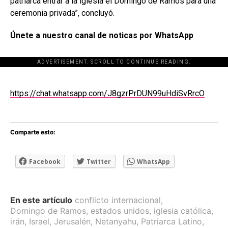
patriarca entrar a la iglesia el Domingo de Ramos para una
ceremonia privada”, concluyó.
Únete a nuestro canal de noticas por WhatsApp
ADVERTISEMENT. SCROLL TO CONTINUE READING.
[adsforwp id="243463"]
https://chat.whatsapp.com/J8gzrPrDUN99uHdiSvRrcO
Comparte esto:
Facebook
Twitter
WhatsApp
En este artículo
conflicto internacional
,
Domingo de Ramos
,
estados unidos
,
iglesia católica
,
irán
,
Israel
,
Jerusalén
,
Netanyahu
,
Patriarca Latino
,