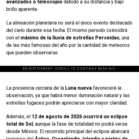
avanzados o telescopio
debido a su distancia y bajo
brillo aparente.
La alineación planetaria no será el único evento destacado
del cielo durante esa fecha. El mismo periodo coincidirá
con el
máximo de la lluvia de estrellas Perseidas
, una
de las más famosas del año por la cantidad de meteoros
que pueden observarse.
ADVERTISEMENT. SCROLL TO CONTINUE READING.
[adsforwp id="243463"]
La presencia cercana de la
Luna nueva
favorecerá la
observación, ya que habrá menor iluminación natural y las
estrellas fugaces podrán apreciarse con mayor claridad.
Además, el
12 de agosto de 2026 ocurrirá un eclipse
total de Sol
, aunque la fase de totalidad no podrá verse
desde México. El recorrido principal del eclipse abarcará
regiones del
Ártico, Groenlandia, Islandia y partes de