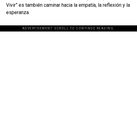
Vivir” es también caminar hacia la empatía, la reflexión y la
esperanza.
ADVERTISEMENT. SCROLL TO CONTINUE READING.
[adsforwp id="243463"]