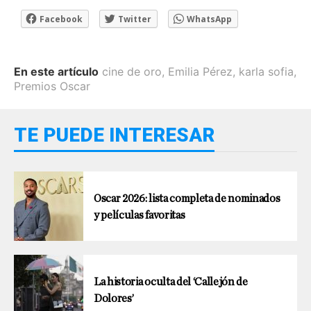
Facebook
Twitter
WhatsApp
En este artículo
cine de oro
,
Emilia Pérez
,
karla sofia
,
Premios Oscar
TE PUEDE INTERESAR
Oscar 2026: lista completa de nominados
y películas favoritas
La historia oculta del ‘Callejón de
Dolores’