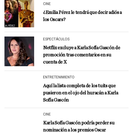
CINE
¿Emilia Pérez le tendrá que decir adiós a
los Oscars?
ESPECTÁCULOS
Netflix excluye a Karla Sofía Gascón de
promoción tras comentarios en su
cuenta de X
ENTRETENIMIENTO
Aquí la lista completa de los tuits que
pusieron en el ojo del huracán a Karla
Sofía Gascón
CINE
Karla Sofía Gascón podría perder su
nominación a los premios Oscar