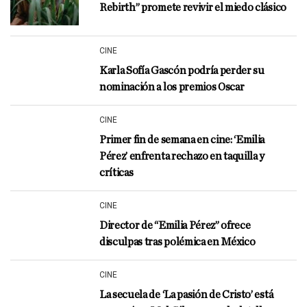
Rebirth” promete revivir el miedo clásico
CINE
Karla Sofía Gascón podría perder su
nominación a los premios Oscar
CINE
Primer fin de semana en cine: ‘Emilia
Pérez’ enfrenta rechazo en taquilla y
críticas
CINE
Director de “Emilia Pérez” ofrece
disculpas tras polémica en México
CINE
La secuela de ‘La pasión de Cristo’ está