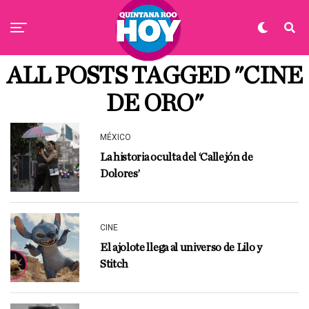
ALL POSTS TAGGED "CINE
DE ORO"
MÉXICO
La historia oculta del ‘Callejón de
Dolores’
CINE
El ajolote llega al universo de Lilo y
Stitch