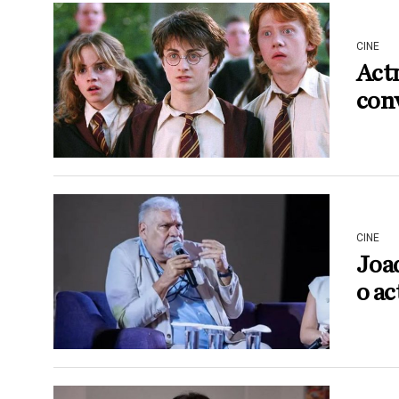
CINE
Actr
con
CINE
Joa
o ac