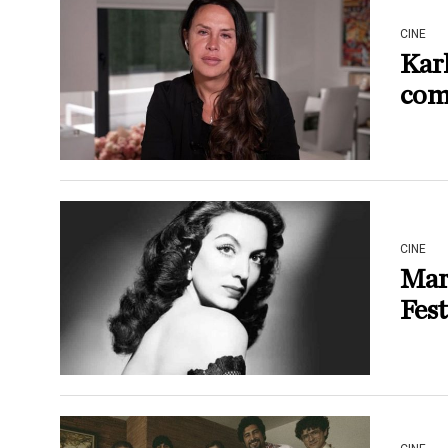
CINE
Kar
come
CINE
Marí
Fest