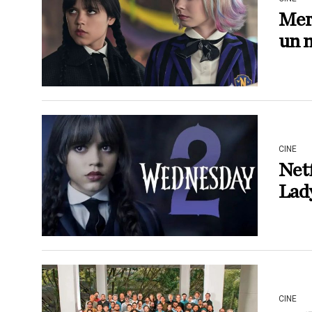
Merl
un 
CINE
Netf
Lady
CINE