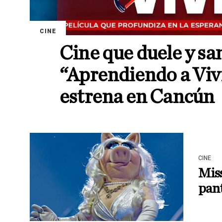
CINE
Cine que duele y sa
“Aprendiendo a Vivi
estrena en Cancún
CINE
Miss
pant