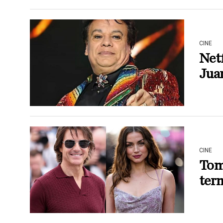
CINE
Netf
Juan
CINE
Tom
term