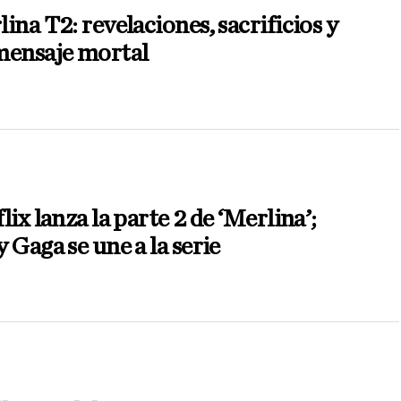
ina T2: revelaciones, sacrificios y
mensaje mortal
lix lanza la parte 2 de ‘Merlina’;
 Gaga se une a la serie