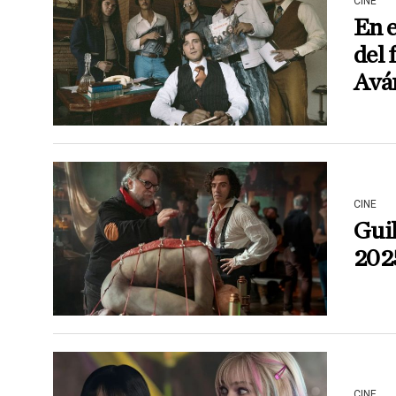
CINE
En e
del 
Avá
CINE
Guil
2025
CINE