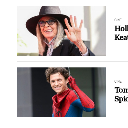
CINE
Holl
Keat
CINE
Tom 
Spid