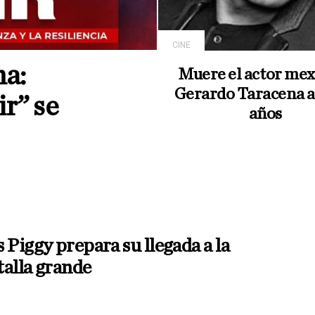
CINE
na:
Muere el actor mex
Gerardo Taracena a 
r” se
años
 Piggy prepara su llegada a la
alla grande