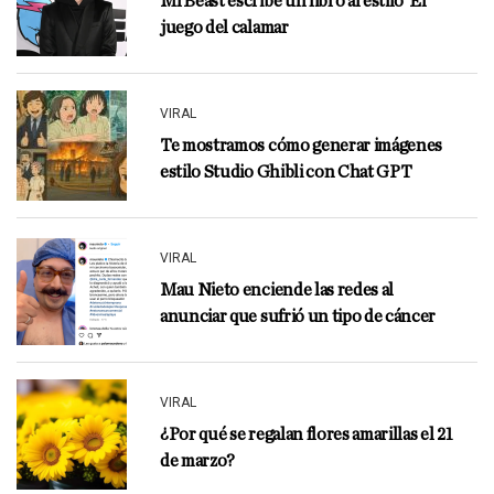
MrBeast escribe un libro al estilo ‘El
juego del calamar
VIRAL
Te mostramos cómo generar imágenes
estilo Studio Ghibli con Chat GPT
VIRAL
Mau Nieto enciende las redes al
anunciar que sufrió un tipo de cáncer
VIRAL
¿Por qué se regalan flores amarillas el 21
de marzo?