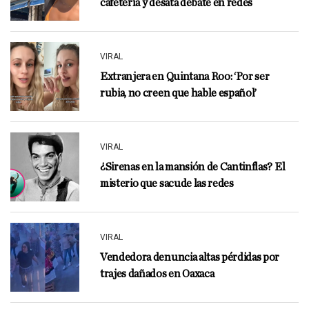
cafetería y desata debate en redes
VIRAL
Extranjera en Quintana Roo: ‘Por ser
rubia, no creen que hable español’
VIRAL
¿Sirenas en la mansión de Cantinflas? El
misterio que sacude las redes
VIRAL
Vendedora denuncia altas pérdidas por
trajes dañados en Oaxaca