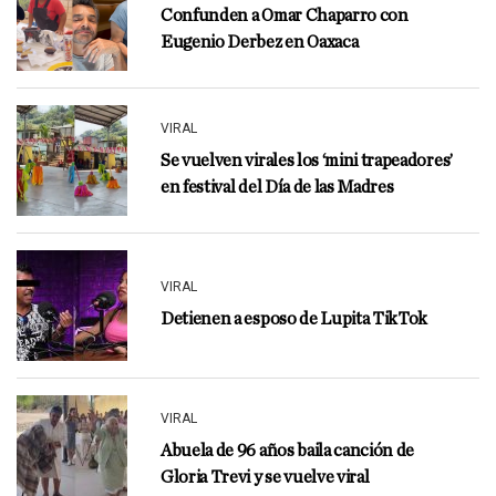
Confunden a Omar Chaparro con
Eugenio Derbez en Oaxaca
VIRAL
Se vuelven virales los ‘mini trapeadores’
en festival del Día de las Madres
VIRAL
Detienen a esposo de Lupita TikTok
VIRAL
Abuela de 96 años baila canción de
Gloria Trevi y se vuelve viral