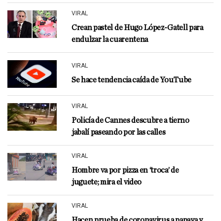
VIRAL
Crean pastel de Hugo López-Gatell para
endulzar la cuarentena
VIRAL
Se hace tendencia caída de YouTube
VIRAL
Policía de Cannes descubre a tierno
jabalí paseando por las calles
VIRAL
Hombre va por pizza en ‘troca’ de
juguete; mira el video
VIRAL
Hacen prueba de coronavirus a papaya y