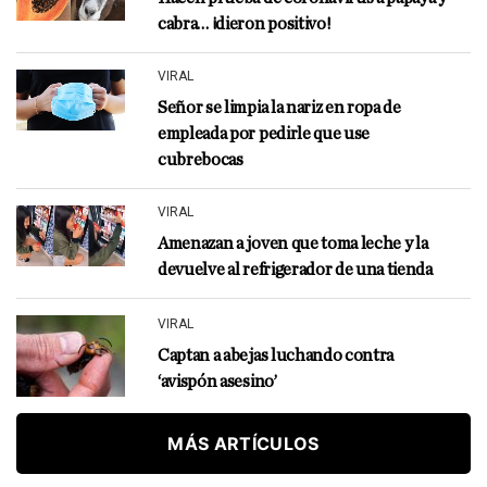
cabra… ¡dieron positivo!
VIRAL
Señor se limpia la nariz en ropa de
empleada por pedirle que use
cubrebocas
VIRAL
Amenazan a joven que toma leche y la
devuelve al refrigerador de una tienda
VIRAL
Captan a abejas luchando contra
‘avispón asesino’
MÁS ARTÍCULOS