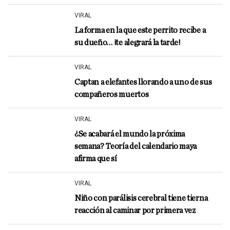
VIRAL
La forma en la que este perrito recibe a
su dueño… ¡te alegrará la tarde!
VIRAL
Captan a elefantes llorando a uno de sus
compañeros muertos
VIRAL
¿Se acabará el mundo la próxima
semana? Teoría del calendario maya
afirma que sí
VIRAL
Niño con parálisis cerebral tiene tierna
reacción al caminar por primera vez