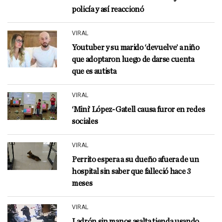
policía y así reaccionó
VIRAL
Youtuber y su marido ‘devuelve’ a niño
que adoptaron luego de darse cuenta
que es autista
VIRAL
‘Mini’ López-Gatell causa furor en redes
sociales
VIRAL
Perrito espera a su dueño afuera de un
hospital sin saber que falleció hace 3
meses
VIRAL
Ladrón sin manos asalta tienda usando