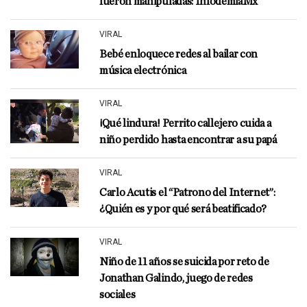
fueron manipuladas: InfodemiaMx
VIRAL
Bebé enloquece redes al bailar con
música electrónica
VIRAL
¡Qué lindura! Perrito callejero cuida a
niño perdido hasta encontrar a su papá
VIRAL
Carlo Acutis el “Patrono del Internet”:
¿Quién es y por qué será beatificado?
VIRAL
Niño de 11 años se suicida por reto de
Jonathan Galindo, juego de redes
sociales