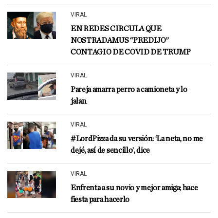
VIRAL
EN REDES CIRCULA QUE
NOSTRADAMUS “PREDIJO”
CONTAGIO DE COVID DE TRUMP
VIRAL
Pareja amarra perro a camioneta y lo
jalan
VIRAL
#LordPizza da su versión: ‘La neta, no me
dejé, así de sencillo’, dice
VIRAL
Enfrenta a su novio y mejor amiga; hace
fiesta para hacerlo