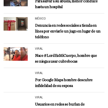
Para salvar a su abuela, menor conduce
hasta un hospital
MÉXICO
Denuncia en redes sociales a tienda en
línea por enviarle un jugo en lugar de un
teléfono
VIRAL
Nace #LordEsMiCuerpo, hombre que
se niega a usar cubrebocas
VIRAL
Por Google Maps hombre descubre
infidelidad de su esposa
VIRAL
Usuarios en redes se burlan de