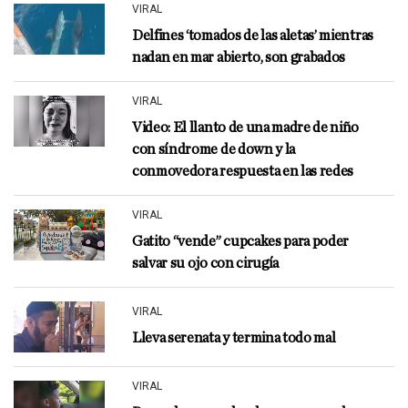
VIRAL
Delfines ‘tomados de las aletas’ mientras
nadan en mar abierto, son grabados
VIRAL
Video: El llanto de una madre de niño
con síndrome de down y la
conmovedora respuesta en las redes
VIRAL
Gatito “vende” cupcakes para poder
salvar su ojo con cirugía
VIRAL
Lleva serenata y termina todo mal
VIRAL