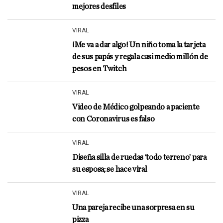
mejores desfiles
VIRAL
¡Me va a dar algo! Un niño toma la tarjeta
de sus papás y regala casi medio millón de
pesos en Twitch
VIRAL
Video de Médico golpeando a paciente
con Coronavirus es falso
VIRAL
Diseña silla de ruedas ‘todo terreno’ para
su esposa; se hace viral
VIRAL
Una pareja recibe una sorpresa en su
pizza