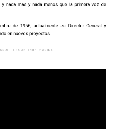
, y nada mas y nada menos que la primera voz de
embre de 1956, actualmente es Director General y
endo en nuevos proyectos.
SCROLL TO CONTINUE READING.
rwp id="243463"]