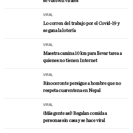
se vuelven virales
VIRAL
Lo corren del trabajo por el Covid-19 y
se gana la lotería
VIRAL
Maestra camina 10 km para llevar tarea a
quienes no tienen Internet
VIRAL
Rinoceronte persigue a hombre que no
respeta cuarentena en Nepal
VIRAL
¡Más gente así! Regalan comida a
personas sin casa y se hace viral