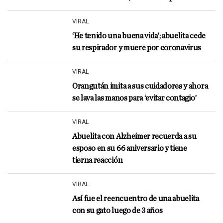
VIRAL
‘He tenido una buena vida’; abuelita cede
su respirador y muere por coronavirus
VIRAL
Orangután imita a sus cuidadores y ahora
se lava las manos para ‘evitar contagio’
VIRAL
Abuelita con Alzheimer recuerda a su
esposo en su 66 aniversario y tiene
tierna reacción
VIRAL
Así fue el reencuentro de una abuelita
con su gato luego de 3 años