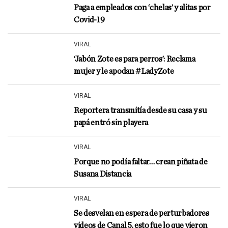
Paga a empleados con ‘chelas’ y alitas por
Covid-19
VIRAL
‘Jabón Zote es para perros’: Reclama
mujer y le apodan #LadyZote
VIRAL
Reportera transmitía desde su casa y su
papá entró sin playera
VIRAL
Porque no podía faltar… crean piñata de
Susana Distancia
VIRAL
Se desvelan en espera de perturbadores
videos de Canal 5, esto fue lo que vieron