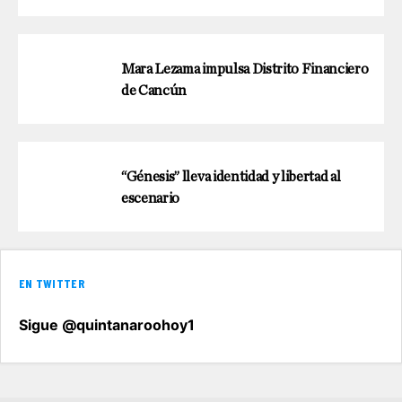
Mara Lezama impulsa Distrito Financiero
de Cancún
“Génesis” lleva identidad y libertad al
escenario
EN TWITTER
Sigue @quintanaroohoy1