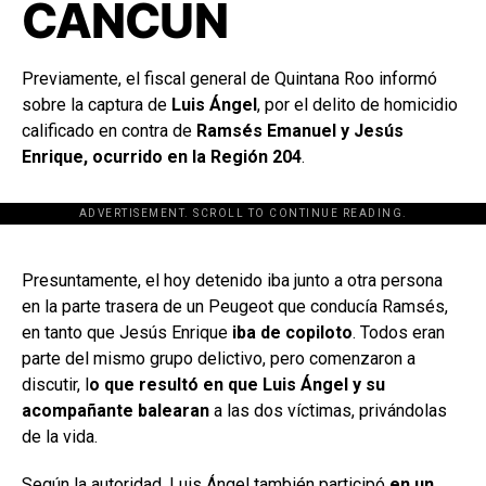
CANCÚN
Previamente, el fiscal general de Quintana Roo informó
sobre la captura de
Luis Ángel
, por el delito de homicidio
calificado en contra de
Ramsés Emanuel y Jesús
Enrique, ocurrido en la Región 204
.
ADVERTISEMENT. SCROLL TO CONTINUE READING.
[adsforwp id="243463"]
Presuntamente, el hoy detenido iba junto a otra persona
en la parte trasera de un Peugeot que conducía Ramsés,
en tanto que Jesús Enrique
iba de copiloto
. Todos eran
parte del mismo grupo delictivo, pero comenzaron a
discutir, l
o que resultó en que Luis Ángel y su
acompañante balearan
a las dos víctimas, privándolas
de la vida.
Según la autoridad, Luis Ángel también participó
en un