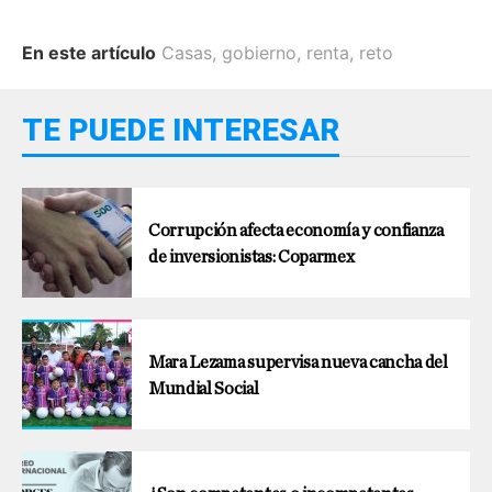
En este artículo
Casas
,
gobierno
,
renta
,
reto
TE PUEDE INTERESAR
Corrupción afecta economía y confianza
de inversionistas: Coparmex
Mara Lezama supervisa nueva cancha del
Mundial Social