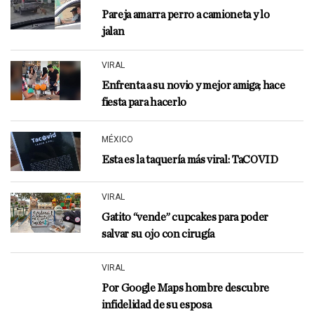
Pareja amarra perro a camioneta y lo
jalan
VIRAL
Enfrenta a su novio y mejor amiga; hace
fiesta para hacerlo
MÉXICO
Esta es la taquería más viral: TaCOVID
VIRAL
Gatito “vende” cupcakes para poder
salvar su ojo con cirugía
VIRAL
Por Google Maps hombre descubre
infidelidad de su esposa