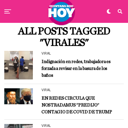
ALL POSTS TAGGED
"VIRALES"
VIRAL
Indignación en redes, trabajadora es
forzada a revisar en la basura de los
baños
VIRAL
EN REDES CIRCULA QUE
NOSTRADAMUS “PREDIJO”
CONTAGIO DE COVID DE TRUMP
VIRAL