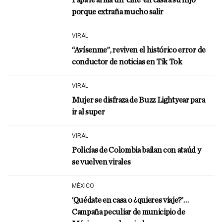
Papá le arma un ‘cine’ en casa a su hijo
porque extraña mucho salir
VIRAL
“Avísenme”, reviven el histórico error de
conductor de noticias en Tik Tok
VIRAL
Mujer se disfraza de Buzz Lightyear para
ir al super
VIRAL
Policías de Colombia bailan con ataúd y
se vuelven virales
MÉXICO
‘Quédate en casa o ¿quieres viaje?’…
Campaña peculiar de municipio de