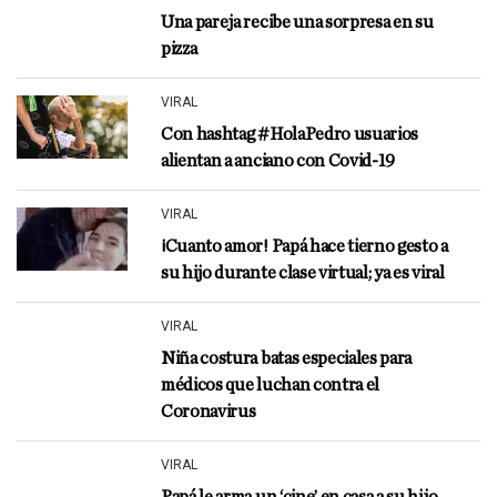
Una pareja recibe una sorpresa en su
pizza
VIRAL
Con hashtag #HolaPedro usuarios
alientan a anciano con Covid-19
VIRAL
¡Cuanto amor! Papá hace tierno gesto a
su hijo durante clase virtual; ya es viral
VIRAL
Niña costura batas especiales para
médicos que luchan contra el
Coronavirus
VIRAL