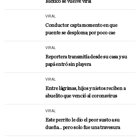
México se vuelve viral
VIRAL
Conductor capta momento en que
puente se desploma; por poco cae
VIRAL
Reportera transmitía desde su casa y su
papá entró sin playera
VIRAL
Entre lágrimas, hijos y nietos reciben a
abuelito que venció al coronavirus
VIRAL
Este perrito le dio el peor susto a su
dueña… pero solo fue una travesura