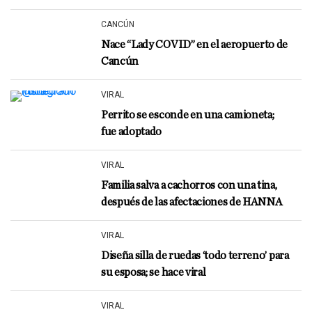
CANCÚN
Nace “Lady COVID” en el aeropuerto de
Cancún
VIRAL
Perrito se esconde en una camioneta;
fue adoptado
VIRAL
Familia salva a cachorros con una tina,
después de las afectaciones de HANNA
VIRAL
Diseña silla de ruedas ‘todo terreno’ para
su esposa; se hace viral
VIRAL