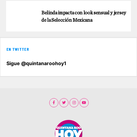
Belinda impacta con look sensual y jersey
de la Selección Mexicana
EN TWITTER
Sigue @quintanaroohoy1