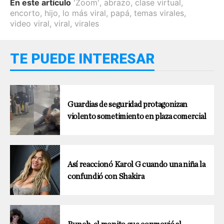
En este artículo
'Zoom'
,
abrazo
,
clase virtual
,
encorto
,
hijo
,
lo más viral
,
papá
,
temas virales
,
video viral
,
viral
,
virales
TE PUEDE INTERESAR
Guardias de seguridad protagonizan
violento sometimiento en plaza comercial
Así reaccionó Karol G cuando una niña la
confundió con Shakira