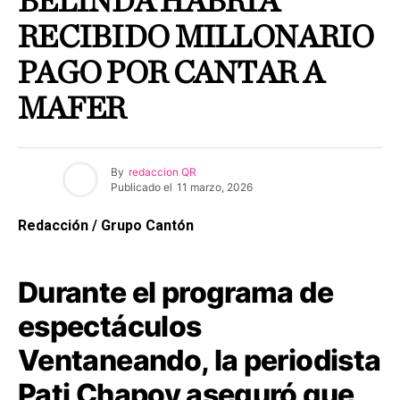
BELINDA HABRÍA
RECIBIDO MILLONARIO
PAGO POR CANTAR A
MAFER
By
redaccion QR
Publicado el
11 marzo, 2026
Redacción / Grupo Cantón
Durante el programa de
espectáculos
Ventaneando, la periodista
Pati Chapoy aseguró que