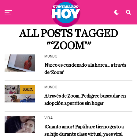
ALL POSTS TAGGED
"‘ZOOM’"
MUNDO
Narco es condenado a la horca… a través
de ‘Zoom’
MUNDO
A través de Zoom, Pedigree busca dar en
adopción a perritos sin hogar
VIRAL
¡Cuanto amor! Papá hace tierno gesto a
su hijo durante clase virtual; ya es viral