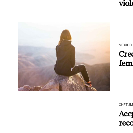
viol
MÉXICO
Crec
fem
CHETUM
Ace
rec