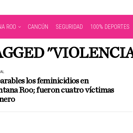
NA ROO
CANCÚN
SEGURIDAD
100% DEPORTES
AGGED "VIOLENCI
AL
rables los feminicidios en
tana Roo; fueron cuatro víctimas
enero