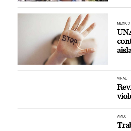
MÉXICO
UNA
cont
ais
VIRAL
Revi
viol
AMLO
Trab