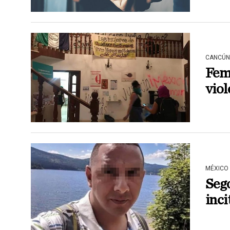
CANCÚN
Femi
viol
MÉXICO
Seg
inci