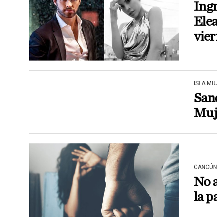
Ingr
Elea
vier
ISLA MU
Sanc
Muje
CANCÚN
No a
la 