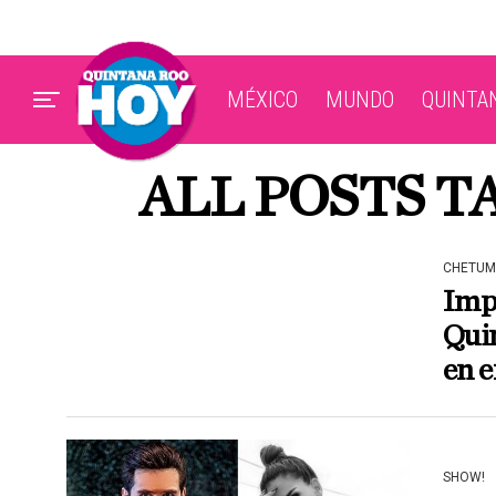
MÉXICO
MUNDO
QUINTA
ALL POSTS T
CHETUM
Impa
Quin
en 
SHOW!