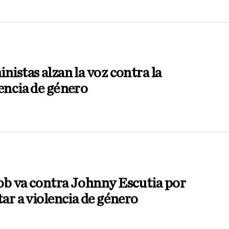
nistas alzan la voz contra la
encia de género
ob va contra Johnny Escutia por
tar a violencia de género