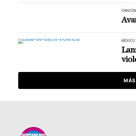
CANCÚN
Avan
MÉXICO
Lanz
viol
MÁS