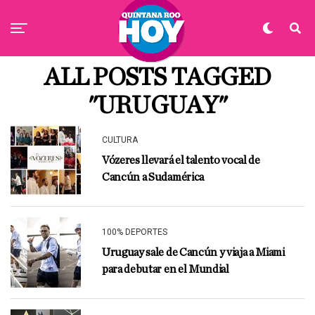
ALL POSTS TAGGED
"URUGUAY"
CULTURA
Vózeres llevará el talento vocal de
Cancún a Sudamérica
100% DEPORTES
Uruguay sale de Cancún y viaja a Miami
para debutar en el Mundial