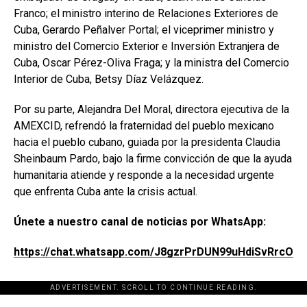
Franco
; el ministro interino de Relaciones Exteriores de
Cuba,
Gerardo Peñalver Portal
; el viceprimer ministro y
ministro del Comercio Exterior e Inversión Extranjera de
Cuba,
Oscar Pérez-Oliva Fraga
; y la ministra del Comercio
Interior de Cuba,
Betsy Díaz Velázquez
.
Por su parte, Alejandra Del Moral, directora ejecutiva de la
AMEXCID, refrendó la fraternidad del pueblo mexicano
hacia el pueblo cubano, guiada por la presidenta
Claudia
Sheinbaum Pardo
, bajo la firme convicción de que la ayuda
humanitaria atiende y responde a la necesidad urgente
que enfrenta Cuba ante la crisis actual.
Únete a nuestro canal de noticias por WhatsApp:
https://chat.whatsapp.com/J8gzrPrDUN99uHdiSvRrcO
ADVERTISEMENT. SCROLL TO CONTINUE READING.
[adsforwp id="243463"]