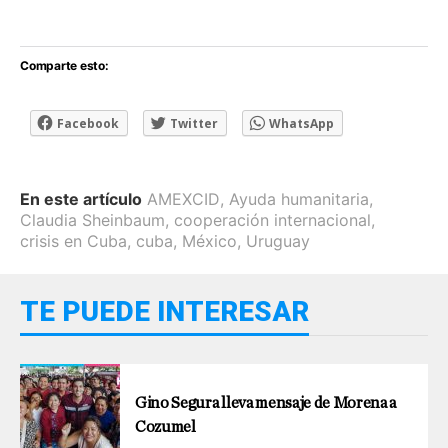
Comparte esto:
Facebook
Twitter
WhatsApp
En este artículo
AMEXCID
,
Ayuda humanitaria
,
Claudia Sheinbaum
,
cooperación internacional
,
crisis en Cuba
,
cuba
,
México
,
Uruguay
TE PUEDE INTERESAR
Gino Segura lleva mensaje de Morena a
Cozumel