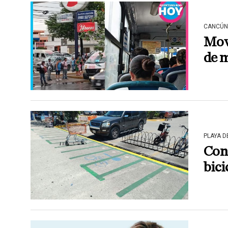
CANCÚN
Movi
de m
PLAYA 
Conf
bici