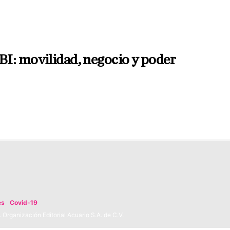
I: movilidad, negocio y poder
es
Covid-19
Organización Editorial Acuario S.A. de C.V.