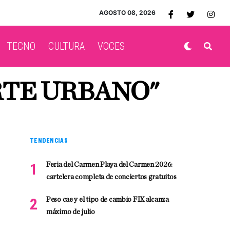
AGOSTO 08, 2026
TECNO
CULTURA
VOCES
RTE URBANO"
TENDENCIAS
Feria del Carmen Playa del Carmen 2026:
cartelera completa de conciertos gratuitos
Peso cae y el tipo de cambio FIX alcanza
máximo de julio