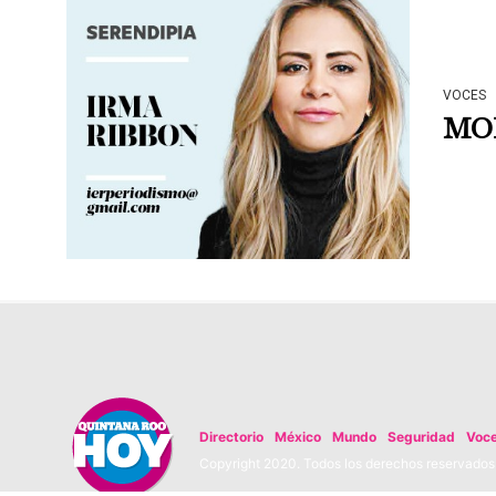
VOCES
MOB
Directorio
México
Mundo
Seguridad
Voc
Copyright 2020. Todos los derechos reservados. 