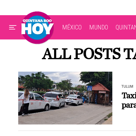
MÉXICO
MUNDO
QUINTA
ALL POSTS 
TULUM
Taxi
para